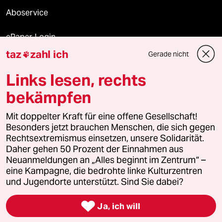
Aboservice
ePaper Login
taz
zahl ich
Gerade nicht

Downloads für Abonnierende
Links lesen, rechts
bekämpfen
© 2026 taz Verlags und Vertriebs GmbH
Mit doppelter Kraft für eine offene Gesellschaft!
Alle Rechte vorbehalten. Bei rechtlichen Fragen oder für Genehmigungen
wenden Sie sich bitte an
lizenzen@taz.de
Besonders jetzt brauchen Menschen, die sich gegen
Rechtsextremismus einsetzen, unsere Solidarität.
Daher gehen 50 Prozent der Einnahmen aus
Feedback
Redaktionsstatut
Kommune-Richtlinien
KI-
Neuanmeldungen an „Alles beginnt im Zentrum“ –
eine Kampagne, die bedrohte linke Kulturzentren
Leitlinie
Informant
Datenschutz
Impressum
AGB
und Jugendorte unterstützt. Sind Sie dabei?
Seitenwende
Einwilligungen widerrufen (Ads)

Ja, ich will