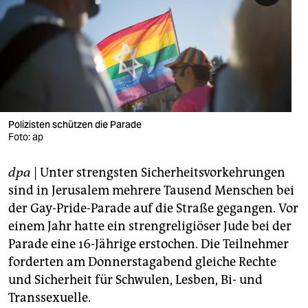
berlin
nord
wahrheit
verlag
verlag
Polizisten schützen die Parade
Foto: ap
veranstaltungen
dpa
| Unter strengsten Sicherheitsvorkehrungen
shop
sind in Jerusalem mehrere Tausend Menschen bei
fragen & hilfe
der Gay-Pride-Parade auf die Straße gegangen. Vor
einem Jahr hatte ein strengreligiöser Jude bei der
unterstützen
Parade eine 16-Jährige erstochen. Die Teilnehmer
abo
forderten am Donnerstagabend gleiche Rechte
und Sicherheit für Schwulen, Lesben, Bi- und
genossenschaft
Transsexuelle.