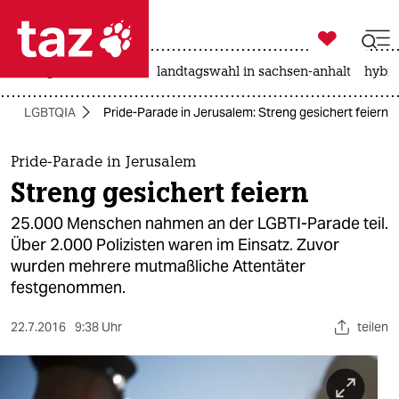

taz zahl ich
niedrigwasser
rente
landtagswahl in sachsen-anhalt
hybri

taz zahl ich
LGBTQIA
Pride-Parade in Jerusalem: Streng gesichert feiern
taz zahl ich
themen
Pride-Parade in Jerusalem
Streng gesichert feiern
politik
25.000 Menschen nahmen an der LGBTI-Parade teil.
öko
Über 2.000 Polizisten waren im Einsatz. Zuvor
wurden mehrere mutmaßliche Attentäter
gesellschaft
festgenommen.
kultur
22.7.2016
9:38 Uhr
teilen
sport