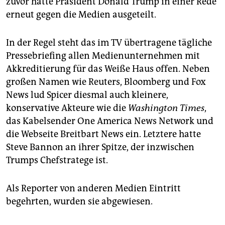
zuvor hatte Präsident Donald Trump in einer Rede
epaper login
erneut gegen die Medien ausgeteilt.
In der Regel steht das im TV übertragene tägliche
Pressebriefing allen Medienunternehmen mit
Akkreditierung für das Weiße Haus offen. Neben
großen Namen wie Reuters, Bloomberg und Fox
News lud Spicer diesmal auch kleinere,
konservative Akteure wie die
Washington Times
,
das Kabelsender One America News Network und
die Webseite Breitbart News ein. Letztere hatte
Steve Bannon an ihrer Spitze, der inzwischen
Trumps Chefstratege ist.
Als Reporter von anderen Medien Eintritt
begehrten, wurden sie abgewiesen.