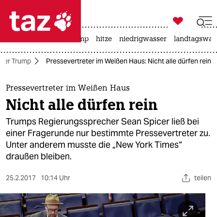

taz zahl ich
katzen
usa unter trump
hitze
niedrigwasser
landtagswahl

taz zahl ich
ter Trump
Pressevertreter im Weißen Haus: Nicht alle dürfen rein
taz zahl ich
themen
Pressevertreter im Weißen Haus
Nicht alle dürfen rein
politik
Trumps Regierungssprecher Sean Spicer ließ bei
öko
einer Fragerunde nur bestimmte Pressevertreter zu.
Unter anderem musste die „New York Times“
gesellschaft
draußen bleiben.
kultur
25.2.2017
10:14 Uhr
teilen
sport