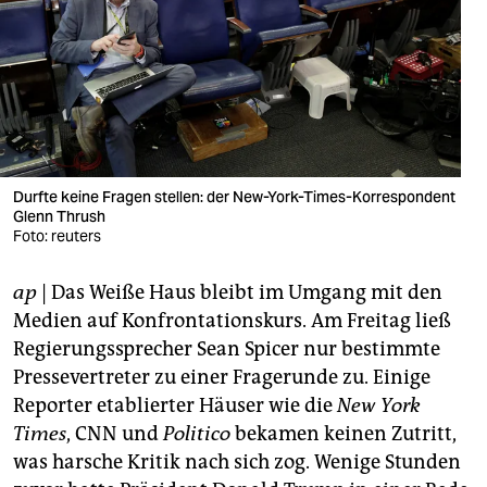
berlin
nord
wahrheit
verlag
verlag
Durfte keine Fragen stellen: der New-York-Times-Korrespondent
Glenn Thrush
veranstaltungen
Foto: reuters
shop
ap
| Das Weiße Haus bleibt im Umgang mit den
fragen & hilfe
Medien auf Konfrontationskurs. Am Freitag ließ
Regierungssprecher Sean Spicer nur bestimmte
unterstützen
Pressevertreter zu einer Fragerunde zu. Einige
Reporter etablierter Häuser wie die
New York
abo
Times
, CNN und
Politico
bekamen keinen Zutritt,
genossenschaft
was harsche Kritik nach sich zog. Wenige Stunden