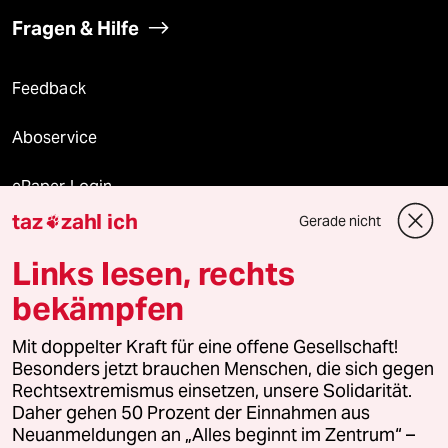
Fragen & Hilfe
Feedback
Aboservice
ePaper Login
taz
zahl ich
Gerade nicht

Downloads für Abonnierende
Links lesen, rechts
bekämpfen
© 2026 taz Verlags und Vertriebs GmbH
Alle Rechte vorbehalten. Bei rechtlichen Fragen oder für Genehmigungen
Mit doppelter Kraft für eine offene Gesellschaft!
wenden Sie sich bitte an
lizenzen@taz.de
Besonders jetzt brauchen Menschen, die sich gegen
Rechtsextremismus einsetzen, unsere Solidarität.
Daher gehen 50 Prozent der Einnahmen aus
Feedback
Redaktionsstatut
Kommune-Richtlinien
KI-
Neuanmeldungen an „Alles beginnt im Zentrum“ –