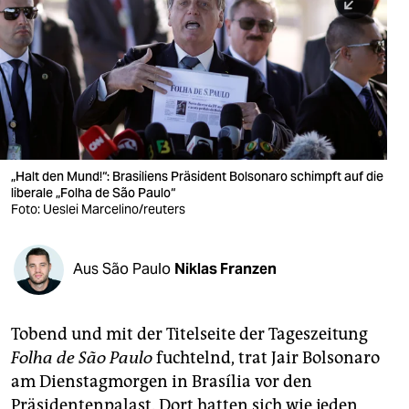
berlin
nord
wahrheit
verlag
verlag
„Halt den Mund!“: Brasiliens Präsident Bolsonaro schimpft auf die
liberale „Folha de São Paulo“
veranstaltungen
Foto: Ueslei Marcelino/reuters
shop
fragen & hilfe
Aus São Paulo
Niklas Franzen
unterstützen
Tobend und mit der Titelseite der Tageszeitung
abo
Folha de São Paulo
fuchtelnd, trat Jair Bolsonaro
genossenschaft
am Dienstagmorgen in Brasília vor den
Präsidentenpalast. Dort hatten sich wie jeden