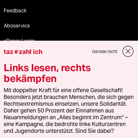
Feedback
Aboservice
ePaper Login
taz
zahl ich
Gerade nicht

Downloads für Abonnierende
Links lesen, rechts
bekämpfen
© 2026 taz Verlags und Vertriebs GmbH
Alle Rechte vorbehalten. Bei rechtlichen Fragen oder für Genehmigungen
Mit doppelter Kraft für eine offene Gesellschaft!
wenden Sie sich bitte an
lizenzen@taz.de
Besonders jetzt brauchen Menschen, die sich gegen
Rechtsextremismus einsetzen, unsere Solidarität.
Daher gehen 50 Prozent der Einnahmen aus
Feedback
Redaktionsstatut
Kommune-Richtlinien
KI-
Neuanmeldungen an „Alles beginnt im Zentrum“ –
eine Kampagne, die bedrohte linke Kulturzentren
Leitlinie
Informant
Datenschutz
Impressum
AGB
und Jugendorte unterstützt. Sind Sie dabei?