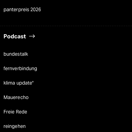
panterpreis 2026
Podcast
bundestalk
fernverbindung
klima update°
Mauerecho
Freie Rede
reingehen