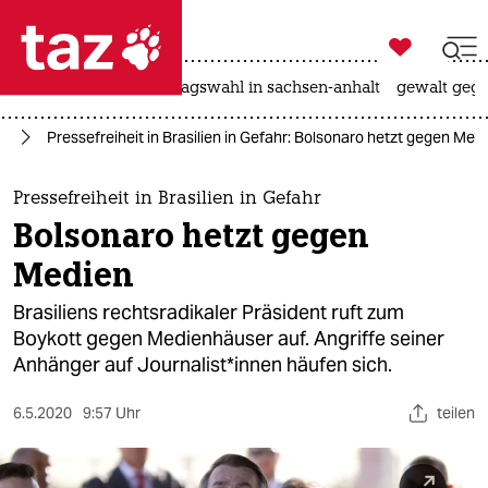

taz zahl ich
nahost-konflikt
landtagswahl in sachsen-anhalt
gewalt gege

taz zahl ich
it
Pressefreiheit in Brasilien in Gefahr: Bolsonaro hetzt gegen Med
taz zahl ich
themen
Pressefreiheit in Brasilien in Gefahr
Bolsonaro hetzt gegen
politik
Medien
öko
Brasiliens rechtsradikaler Präsident ruft zum
Boykott gegen Medienhäuser auf. Angriffe seiner
gesellschaft
Anhänger auf Journalist*innen häufen sich.
kultur
6.5.2020
9:57 Uhr
teilen
sport