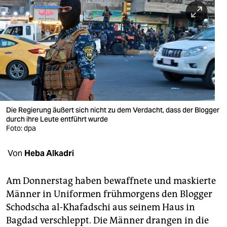
berlin
nord
wahrheit
verlag
verlag
veranstaltungen
Die Regierung äußert sich nicht zu dem Verdacht, dass der Blogger
durch ihre Leute entführt wurde
Foto: dpa
shop
fragen & hilfe
Von
Heba Alkadri
unterstützen
Am Donnerstag haben bewaffnete und maskierte
abo
Männer in Uniformen frühmorgens den Blogger
Schodscha al-Khafadschi aus seinem Haus in
genossenschaft
Bagdad verschleppt. Die Männer drangen in die