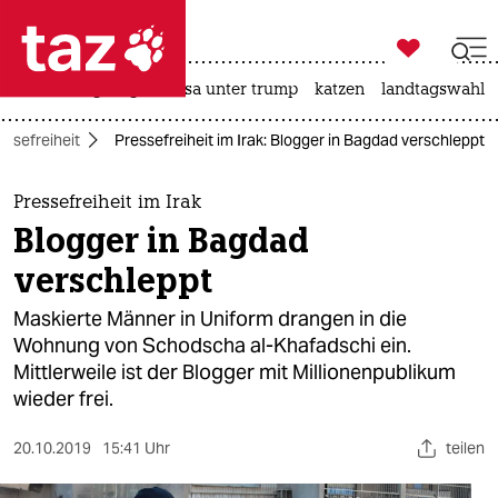

taz zahl ich
hitze
bergsteigen
usa unter trump
katzen
landtagswahl i

taz zahl ich
essefreiheit
Pressefreiheit im Irak: Blogger in Bagdad verschleppt
taz zahl ich
themen
Pressefreiheit im Irak
Blogger in Bagdad
politik
verschleppt
öko
Maskierte Männer in Uniform drangen in die
Wohnung von Schodscha al-Khafadschi ein.
gesellschaft
Mittlerweile ist der Blogger mit Millionenpublikum
wieder frei.
kultur
sport
20.10.2019
15:41 Uhr
teilen