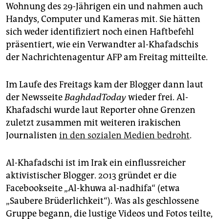
epaper login
Wohnung des 29-Jährigen ein und nahmen auch
Handys, Computer und Kameras mit. Sie hätten
sich weder identifiziert noch einen Haftbefehl
präsentiert, wie ein Verwandter al-Khafadschis
der Nachrichtenagentur AFP am Freitag mitteilte.
Im Laufe des Freitags kam der Blogger dann laut
der Newsseite
Baghdad­Today
wieder frei. Al-
Khafadschi wurde laut Reporter ohne Grenzen
zuletzt zusammen mit weiteren irakischen
Journalisten
in den sozialen Medien bedroht
.
Al-Khafadschi ist im Irak ein einflussreicher
aktivistischer Blogger. 2013 gründet er die
Facebookseite „Al-khuwa al-nadhifa“ (etwa
„Saubere Brüderlichkeit“). Was als geschlossene
Gruppe begann, die lustige Videos und Fotos teilte,