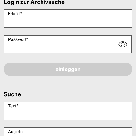
Login zur Archivsuche
E-Mail
*
Passwort
*
Bitte füllen Sie alle Pflichtfelder (*) aus, um fortfahren zu können.
Suche
Text
*
AutorIn