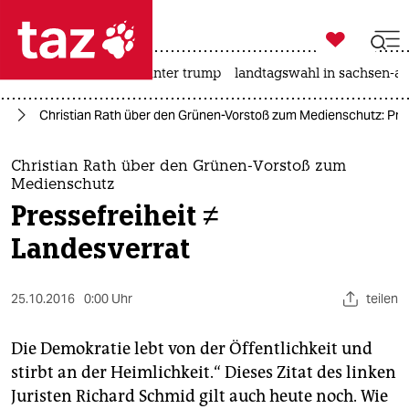

taz zahl ich
nahost-konflikt
usa unter trump
landtagswahl in sachsen-an

taz zahl ich
el
Christian Rath über den Grünen-Vorstoß zum Medienschutz: Pres
taz zahl ich
themen
Christian Rath über den Grünen-Vorstoß zum
Medienschutz
politik
Pressefreiheit ≠
Landesverrat
öko
gesellschaft
25.10.2016
0:00 Uhr
teilen
kultur
Die Demokratie lebt von der Öffentlichkeit und
sport
stirbt an der Heimlichkeit.“ Dieses Zitat des linken
Juristen Richard Schmid gilt auch heute noch. Wie