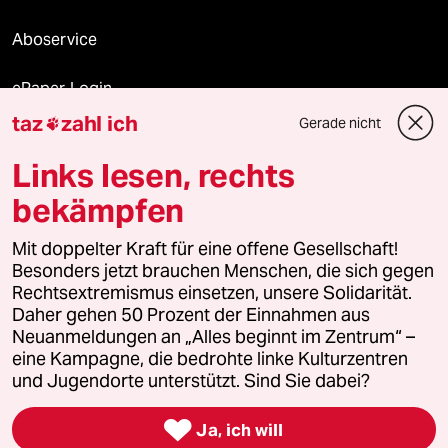
Aboservice
ePaper Login
taz
zahl ich
Gerade nicht

Downloads für Abonnierende
Links lesen, rechts
bekämpfen
© 2026 taz Verlags und Vertriebs GmbH
Mit doppelter Kraft für eine offene Gesellschaft!
Alle Rechte vorbehalten. Bei rechtlichen Fragen oder für Genehmigungen
wenden Sie sich bitte an
lizenzen@taz.de
Besonders jetzt brauchen Menschen, die sich gegen
Rechtsextremismus einsetzen, unsere Solidarität.
Daher gehen 50 Prozent der Einnahmen aus
Feedback
Redaktionsstatut
Kommune-Richtlinien
KI-
Neuanmeldungen an „Alles beginnt im Zentrum“ –
eine Kampagne, die bedrohte linke Kulturzentren
Leitlinie
Informant
Datenschutz
Impressum
AGB
und Jugendorte unterstützt. Sind Sie dabei?
Seitenwende
Einwilligungen widerrufen (Ads)

Ja, ich will