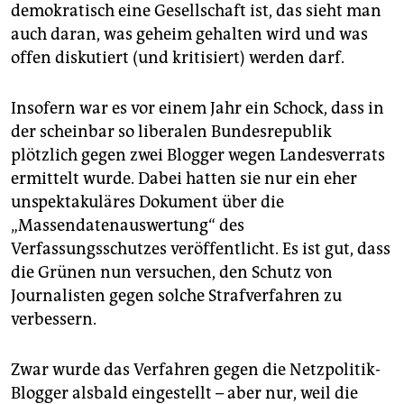
berlin
demokratisch eine Gesellschaft ist, das sieht man
auch daran, was geheim gehalten wird und was
nord
offen diskutiert (und kritisiert) werden darf.
wahrheit
Insofern war es vor einem Jahr ein Schock, dass in
verlag
der scheinbar so liberalen Bundesrepublik
plötzlich gegen zwei Blogger wegen Landesverrats
verlag
ermittelt wurde. Dabei hatten sie nur ein eher
veranstaltungen
unspektakuläres Dokument über die
„Massendatenauswertung“ des
shop
Verfassungsschutzes veröffentlicht. Es ist gut, dass
fragen & hilfe
die Grünen nun versuchen, den Schutz von
Journalisten gegen solche Strafverfahren zu
unterstützen
verbessern.
abo
Zwar wurde das Verfahren gegen die Netzpolitik-
genossenschaft
Blogger alsbald eingestellt – aber nur, weil die