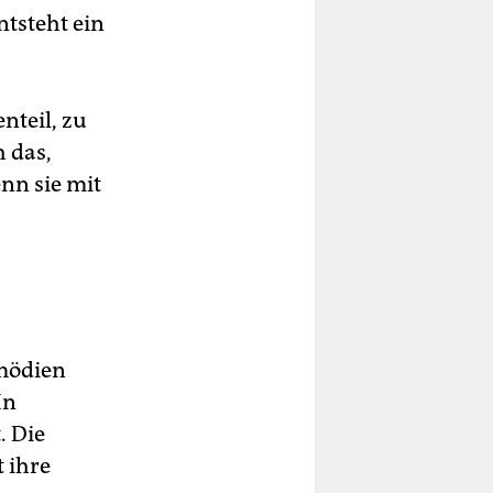
tsteht ein
nteil, zu
 das,
nn sie mit
omödien
In
. Die
 ihre