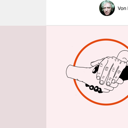
epaper login
Von
War alles u
Angela Mer
Entscheidu
werden. Ge
Hygienereg
Publikum m
Sie waren 
in Berlin 
eindrücklic
reduzierte