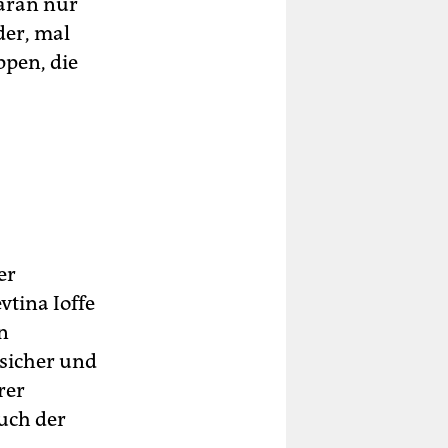
daran nur
der, mal
ppen, die
er
vtina Ioffe
en
 sicher und
rer
uch der