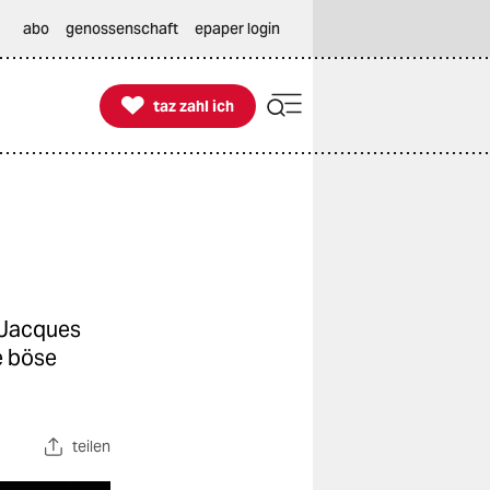
abo
genossenschaft
epaper login

taz zahl ich
taz zahl ich
n Jacques
e böse
teilen