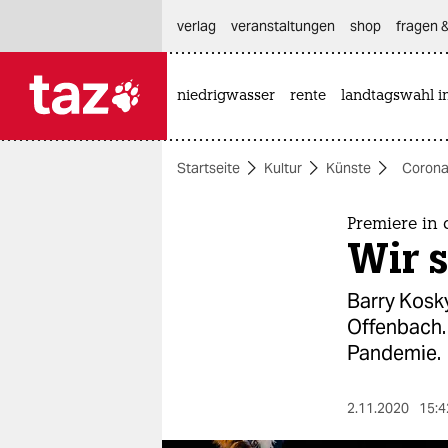
hautnavigation anspringen
hauptinhalt anspringen
footer anspringen
verlag
veranstaltungen
shop
fragen &
niedrigwasser
rente
landtagswahl i

taz zahl ich
taz zahl ich
Startseite
Kultur
Künste
Corona
themen
politik
Premiere in
Wir s
öko
Barry Kosky
gesellschaft
Offenbach.
Pandemie.
kultur
sport
2.11.2020
15:4