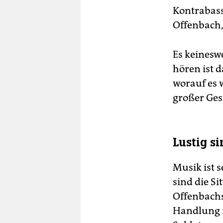
Kontrabass
Offenbach,
Es keinesw
hören ist 
worauf es 
großer Ges
Lustig si
Musik ist 
sind die S
Offenbachs
Handlung i