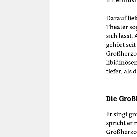
innermusik
Darauf ließ
Theater so
sich lässt.
gehört seit
Großherzog
libidinösen
tiefer, als
Die Groß
Er singt g
spricht er
Großherzog