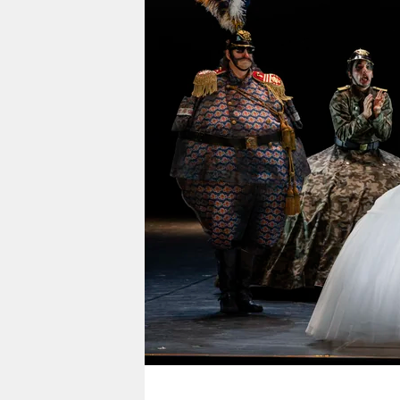
berlin
nord
wahrheit
verlag
verlag
veranstaltungen
shop
fragen & hilfe
unterstützen
abo
genossenschaft