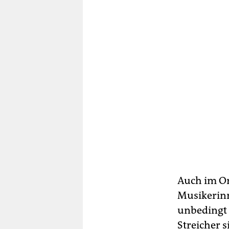
Auch im Or
Musikerinn
unbedingt n
Streicher s