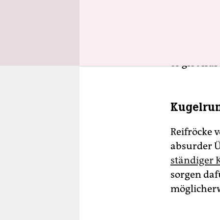
Nein, es w
Shutdown h
Kassenschl
womöglich 
es gibt nu
Kugelru
Reifröcke 
absurder 
ständiger 
sorgen daf
möglicherw