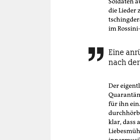
Soldaten a
die Lieder
tschingder
im Rossin
Eine an

nach der
Der eigentl
Quarantäne
für ihn ein
durchhörba
klar, dass 
Liebesmühe