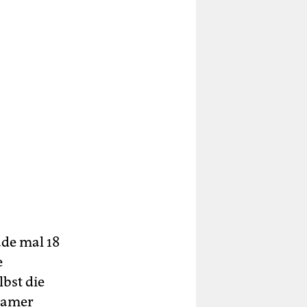
ade mal 18
e
lbst die
nsamer