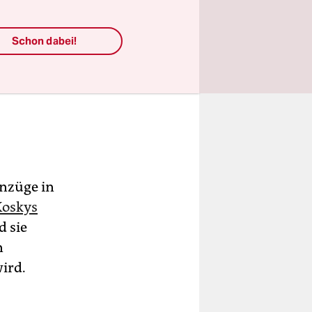
vor dem
bachs
Schon dabei!
rt, die
ild mehr,
nzüge in
Koskys
d sie
n
ird.