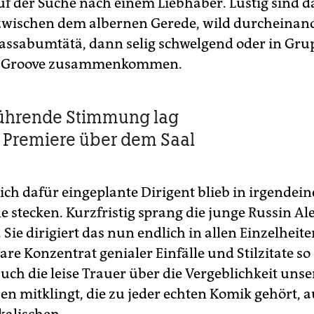
uf der Suche nach einem Liebhaber. Lustig sind 
 zwischen dem albernen Gerede, wild durcheinan
assabumtätä, dann selig schwelgend oder in Gru
i-Groove zusammenkommen.
rührende Stimmung lag
 Premiere über dem Saal
ich dafür eingeplante Dirigent blieb in irgendein
 stecken. Kurzfristig sprang die junge Russin Ale
. Sie dirigiert das nun endlich in allen Einzelheit
re Konzentrat genialer Einfälle und Stilzitate so
auch die leise Trauer über die Vergeblichkeit unse
n mitklingt, die zu jeder echten Komik gehört, a