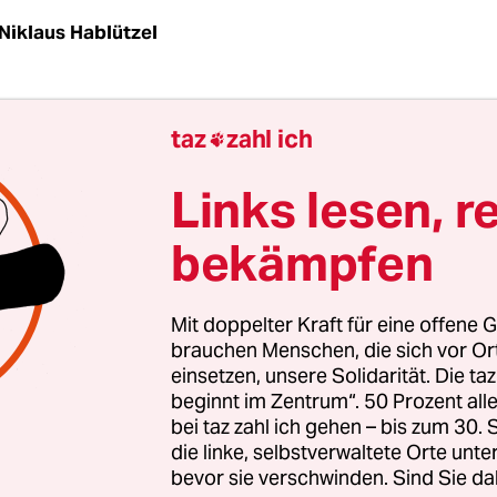
Niklaus Hablützel
msonst? So schien es, als letzten Mittwoch spät i
taz
zahl ich

kel nach der Krisensitzung im Kanzleramt die
ng bekannt gab, dass auch Theater und Opern g
Links lesen, r
rade diese Institutionen hatten mit penibel befol
bekämpfen
eln gezeigt, dass mitten in der Pandemie Vorstel
öglich sind, die allen Maßstäben der Kunst gen
Mit doppelter Kraft für eine offene G
Refugien des Geistes, und insbesondere
die Komi
brauchen Menschen, die sich vor O
einsetzen, unsere Solidarität. Die ta
hatte mit Beckett, Schönberg und Dagmar Manzel
beginnt im Zentrum“. 50 Prozent a
hes Beispiel dafür geliefert, wie mit minimalistis
bei taz zahl ich gehen – bis zum 30
n Mitteln maximale Wirkungen erzielt werden k
die linke, selbstverwaltete Orte unte
bevor sie verschwinden. Sind Sie da