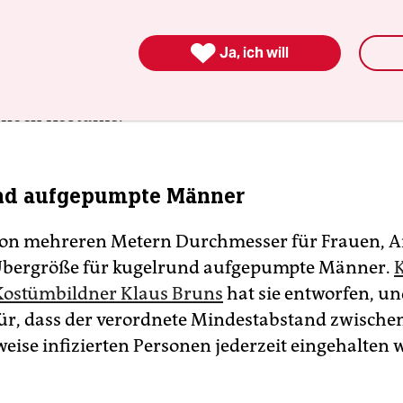
ar nicht umsonst. In den wenigen Herbstwochen 
at Barrie Kosky eine Version von Jacques Offen

Ja, ich will
ager „Die Großherzogin von Gerolstein“ einstudie
noch darüber hinausgeht. Es gibt kein Bühnenb
r noch Kostüme.
nd aufgepumpte Männer
von mehreren Metern Durchmesser für Frauen, A
Übergröße für kugelrund aufgepumpte Männer.
Kostümbildner Klaus Bruns
hat sie entworfen, un
ür, dass der verordnete Mindestabstand zwische
eise infizierten Personen jederzeit eingehalten w