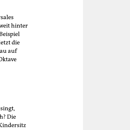
rsales
weit hinter
Beispiel
etzt die
rau auf
 Oktave
singt,
h? Die
Kindersitz