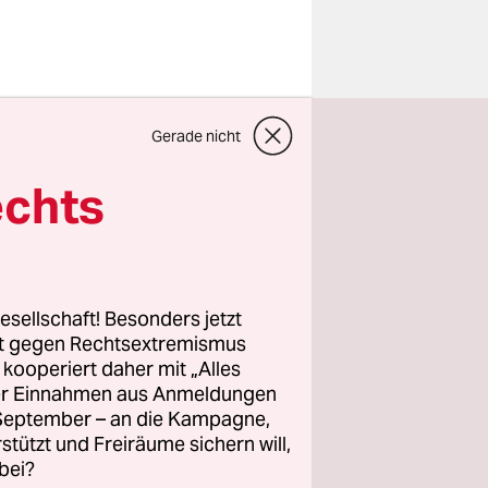
n der Nacht
Gerade nicht
eschlossen
echts
gten
lungen vor
ügen.
esellschaft! Besonders jetzt
sche Oper
rt gegen Rechtsextremismus
z kooperiert daher mit „Alles
ein
ller Einnahmen aus Anmeldungen
ch
. September – an die Kampagne,
önnen.
rstützt und Freiräume sichern will,
bei?