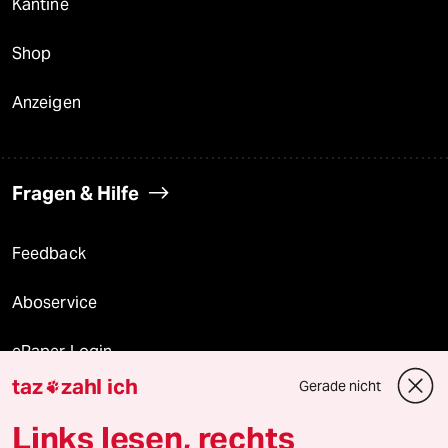
Kantine
Shop
Anzeigen
Fragen & Hilfe
Feedback
Aboservice
ePaper Login
taz
zahl ich
Gerade nicht

Downloads für Abonnierende
Links lesen, rechts