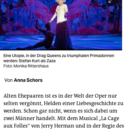
berlin
nord
wahrheit
verlag
verlag
Eine Utopie, in der Drag Queens zu triumphalen Primadonnen
werden: Stefan Kurt als Zaza
veranstaltungen
Foto: Monika Rittershaus
shop
Von
Anna Schors
fragen & hilfe
unterstützen
Alten Ehepaaren ist es in der Welt der Oper nur
selten vergönnt, Helden einer Liebesgeschichte zu
abo
werden. Schon gar nicht, wenn es sich dabei um
zwei Männer handelt. Mit dem Musical „La Cage
genossenschaft
aux Folles“ von Jerry Herman und in der Regie des