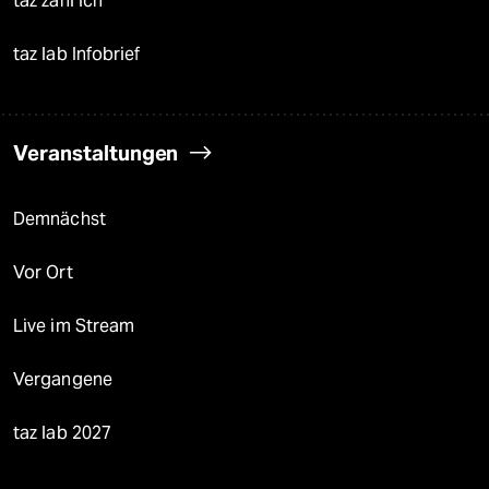
taz zahl ich
taz lab Infobrief
Veranstaltungen
Demnächst
Vor Ort
Live im Stream
Vergangene
taz lab 2027