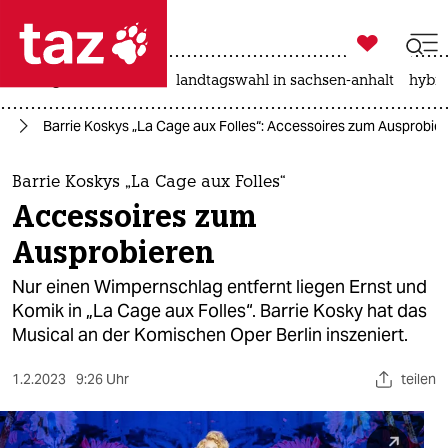

taz zahl ich
niedrigwasser
rente
landtagswahl in sachsen-anhalt
hybri

taz zahl ich
te
Barrie Koskys „La Cage aux Folles“: Accessoires zum Ausprobie
taz zahl ich
themen
Barrie Koskys „La Cage aux Folles“
Accessoires zum
politik
Ausprobieren
öko
Nur einen Wimpernschlag entfernt liegen Ernst und
Komik in „La Cage aux Folles“. Barrie Kosky hat das
gesellschaft
Musical an der Komischen Oper Berlin inszeniert.
kultur
1.2.2023
9:26 Uhr
teilen
sport