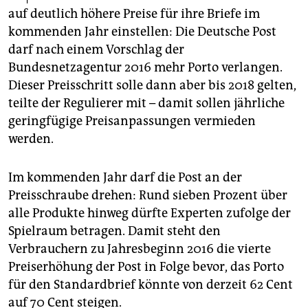
berlin
auf deutlich höhere Preise für ihre Briefe im
nord
kommenden Jahr einstellen: Die Deutsche Post
darf nach einem Vorschlag der
wahrheit
Bundesnetzagentur 2016 mehr Porto verlangen.
Dieser Preisschritt solle dann aber bis 2018 gelten,
verlag
teilte der Regulierer mit – damit sollen jährliche
geringfügige Preisanpassungen vermieden
verlag
werden.
veranstaltungen
shop
Im kommenden Jahr darf die Post an der
Preisschraube drehen: Rund sieben Prozent über
fragen & hilfe
alle Produkte hinweg dürfte Experten zufolge der
unterstützen
Spielraum betragen. Damit steht den
Verbrauchern zu Jahresbeginn 2016 die vierte
abo
Preiserhöhung der Post in Folge bevor, das Porto
genossenschaft
für den Standardbrief könnte von derzeit 62 Cent
auf 70 Cent steigen.