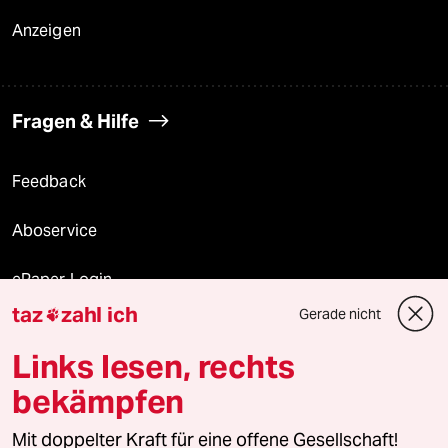
Anzeigen
Fragen & Hilfe
Feedback
Aboservice
ePaper Login
taz
zahl ich
Gerade nicht

Downloads für Abonnierende
Links lesen, rechts
bekämpfen
© 2026 taz Verlags und Vertriebs GmbH
Alle Rechte vorbehalten. Bei rechtlichen Fragen oder für Genehmigungen
Mit doppelter Kraft für eine offene Gesellschaft!