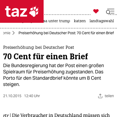

taz zahl ich
hitze
bergsteigen
usa unter trump
katzen
landtagswahl i

taz zahl ich
nomie
Preiserhöhung bei Deutscher Post: 70 Cent für einen Brief
taz zahl ich
themen
Preiserhöhung bei Deutscher Post
70 Cent für einen Brief
politik
Die Bundesregierung hat der Post einen großen
öko
Spielraum für Preiserhöhung zugestanden. Das
Porto für den Standardbrief könnte um 8 Cent
gesellschaft
steigen.
kultur
21.10.2015
12:40 Uhr
teilen
sport
rtr
| Die Verbraucher in Deutschland müssen sich