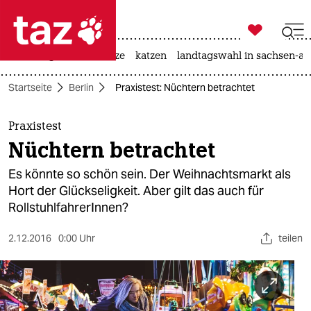

taz zahl ich
iran-krieg
ceuta
hitze
katzen
landtagswahl in sachsen-an

taz zahl ich
Startseite
Berlin
Praxistest: Nüchtern betrachtet
taz zahl ich
themen
Praxistest
Nüchtern betrachtet
politik
Es könnte so schön sein. Der Weihnachtsmarkt als
öko
Hort der Glückseligkeit. Aber gilt das auch für
RollstuhlfahrerInnen?
gesellschaft
2.12.2016
0:00 Uhr
teilen
kultur
sport