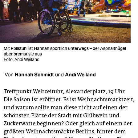
berlin
nord
wahrheit
verlag
Mit Rollstuhl ist Hannah sportlich unterwegs – der Asphalthügel
verlag
aber bremst sie aus
Foto: Andi Weiland
veranstaltungen
Von
Hannah Schmidt
und
Andi Weiland
shop
fragen & hilfe
Treffpunkt Weltzeituhr, Alexanderplatz, 19 Uhr.
Die Saison ist eröffnet. Es ist Weihnachtsmarktzeit,
unterstützen
und warum sollte man diese nicht auf einen der
abo
schönsten Plätze der Stadt mit Glühwein und
Zuckerwatte beginnen? Oder gleich auf einem der
genossenschaft
größten Weihnachtsmärkte Berlins, hinter dem