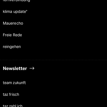
klima update°
Mauerecho
Freie Rede
reingehen
Newsletter
team zukunft
taz frisch
taz zahl ich