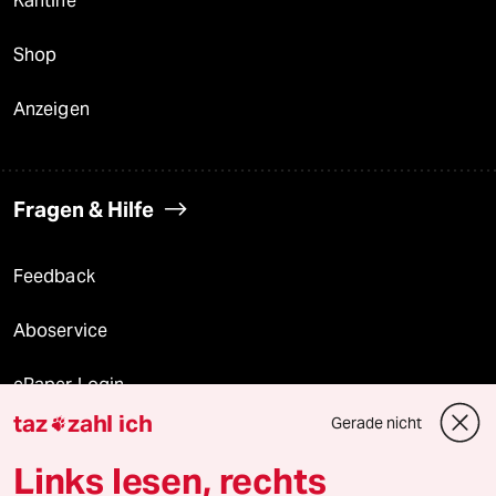
Kantine
Shop
Anzeigen
Fragen & Hilfe
Feedback
Aboservice
ePaper Login
taz
zahl ich
Gerade nicht

Downloads für Abonnierende
Links lesen, rechts