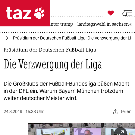

taz zahl ich
nahost-konflikt
usa unter trump
landtagswahl in sachsen-an

taz zahl ich
ll
Präsidium der Deutschen Fußball-Liga: Die Verzwergung der Lig
taz zahl ich
Präsidium der Deutschen Fußball-Liga
themen
Die Verzwergung der Liga
politik
öko
Die Großklubs der Fußball-Bundesliga büßen Macht
in der DFL ein. Warum Bayern München trotzdem
gesellschaft
weiter deutscher Meister wird.
kultur
24.8.2019
15:38 Uhr
teilen
sport