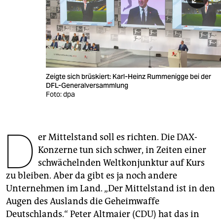
berlin
nord
wahrheit
verlag
Zeigte sich brüskiert: Karl-Heinz Rummenigge bei der
DFL-Generalversammlung
verlag
Foto: dpa
veranstaltungen
shop
D
er Mittelstand soll es richten. Die DAX-
fragen & hilfe
Konzerne tun sich schwer, in Zeiten einer
schwächelnden Weltkonjunktur auf Kurs
unterstützen
zu bleiben. Aber da gibt es ja noch andere
abo
Unternehmen im Land. „Der Mittelstand ist in den
Augen des Auslands die Geheimwaffe
genossenschaft
Deutschlands.“ Peter Altmaier (CDU) hat das in