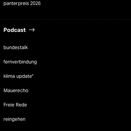
panterpreis 2026
Podcast
bundestalk
fernverbindung
klima update°
Mauerecho
Freie Rede
reingehen