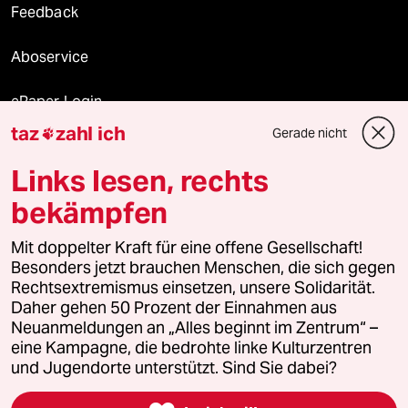
Feedback
Aboservice
ePaper Login
taz
zahl ich
Gerade nicht

Downloads für Abonnierende
Links lesen, rechts
bekämpfen
© 2026 taz Verlags und Vertriebs GmbH
Mit doppelter Kraft für eine offene Gesellschaft!
Alle Rechte vorbehalten. Bei rechtlichen Fragen oder für Genehmigungen
wenden Sie sich bitte an
lizenzen@taz.de
Besonders jetzt brauchen Menschen, die sich gegen
Rechtsextremismus einsetzen, unsere Solidarität.
Daher gehen 50 Prozent der Einnahmen aus
Feedback
Redaktionsstatut
Kommune-Richtlinien
KI-
Neuanmeldungen an „Alles beginnt im Zentrum“ –
eine Kampagne, die bedrohte linke Kulturzentren
Leitlinie
Informant
Datenschutz
Impressum
AGB
und Jugendorte unterstützt. Sind Sie dabei?
Seitenwende
Einwilligungen widerrufen (Ads)