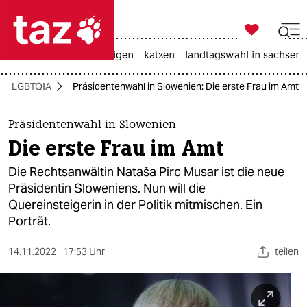

taz zahl ich
ceuta
hitze
bergsteigen
katzen
landtagswahl in sachsen-

taz zahl ich
LGBTQIA
Präsidentenwahl in Slowenien: Die erste Frau im Amt
taz zahl ich
themen
Präsidentenwahl in Slowenien
Die erste Frau im Amt
politik
Die Rechtsanwältin Nataša Pirc Musar ist die neue
öko
Präsidentin Sloweniens. Nun will die
Quereinsteigerin in der Politik mitmischen. Ein
gesellschaft
Porträt.
kultur
14.11.2022
17:53 Uhr
teilen
sport