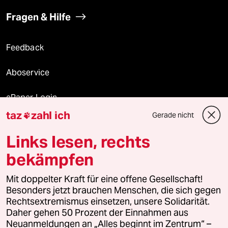
Fragen & Hilfe
Feedback
Aboservice
ePaper Login
taz
zahl ich
Gerade nicht

Downloads für Abonnierende
Links lesen, rechts
bekämpfen
© 2026 taz Verlags und Vertriebs GmbH
Mit doppelter Kraft für eine offene Gesellschaft!
Alle Rechte vorbehalten. Bei rechtlichen Fragen oder für Genehmigungen
wenden Sie sich bitte an
lizenzen@taz.de
Besonders jetzt brauchen Menschen, die sich gegen
Rechtsextremismus einsetzen, unsere Solidarität.
Daher gehen 50 Prozent der Einnahmen aus
Feedback
Redaktionsstatut
Kommune-Richtlinien
KI-
Neuanmeldungen an „Alles beginnt im Zentrum“ –