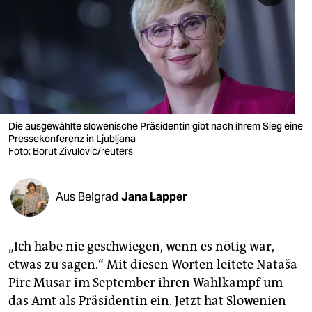
berlin
nord
wahrheit
verlag
verlag
Die ausgewählte slowenische Präsidentin gibt nach ihrem Sieg eine
Pressekonferenz in Ljubljana
veranstaltungen
Foto: Borut Zivulovic/reuters
shop
Aus Belgrad
Jana Lapper
fragen & hilfe
unterstützen
„Ich habe nie geschwiegen, wenn es nötig war,
abo
etwas zu sagen.“ Mit diesen Worten leitete Nataša
Pirc Musar im September ihren Wahlkampf um
genossenschaft
das Amt als Präsidentin ein. Jetzt hat Slowenien