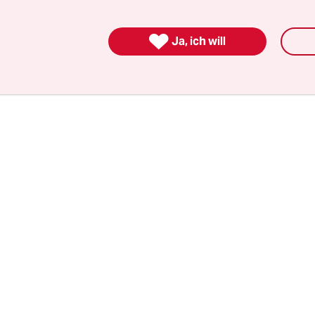
lm. Und das von Anfang an. Es gibt keine deutsch
 als diese: Eine Frau mit langen, blonden und ver

Ja, ich will
nt mit frischen Wunden im Gesicht, vor Schreck
nen Augen und mit nichts als einem Nachthemd b
n dunklen Wald.