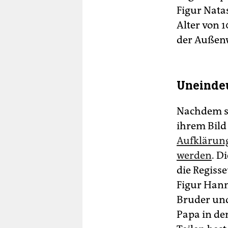
Figur Nata
Alter von 
der Außenw
Uneindeu
Nachdem si
ihrem Bild 
Aufklärung
werden
. D
die Regiss
Figur Hann
Bruder und
Papa in de