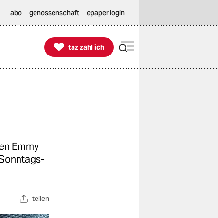
abo
genossenschaft
epaper login

taz zahl ich
taz zahl ich
alen Emmy
r Sonntags-
teilen