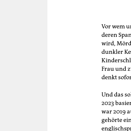
Vor wem un
deren Span
wird, Mörde
dunkler Ke
Kinderschl
Frau und z
denkt sofo
Und das sol
2023 basi
war 2019 au
gehörte ei
englischsp