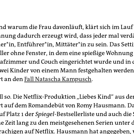
d warum die Frau davonläuft, klärt sich im Lauf 
nung dadurch erzeugt wird, dass jeder mal verd
r*in, Entführer*in, Mit­tä­te­r*in zu sein. Das Setti
ller ohne Fenster, in dem eine spießige Wohnung
afzimmer und Couch eingerichtet wurde und in d
wei Kinder von einem Mann festgehalten werde
rt an den
Fall Natascha Kampusch
.
l so. Die Netflix-Produktion „Liebes Kind“ aus d
ert auf dem Romandebüt von Romy Hausmann. D
f Platz 1 der
Spiegel
-Bestsellerliste und auch die 
ne Zeit lang zu den meistgesehenen Serien unter 
rachigen auf Netflix. Hausmann hat angegeben, 