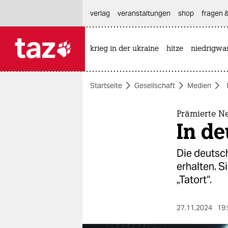
hautnavigation anspringen
hauptinhalt anspringen
footer anspringen
verlag
veranstaltungen
shop
fragen &
krieg in der ukraine
hitze
niedrigwa

taz zahl ich
taz zahl ich
Startseite
Gesellschaft
Medien
themen
politik
Prämierte Ne
In de
öko
Die deutsch
gesellschaft
erhalten. S
„Tatort“.
kultur
sport
27.11.2024
19: