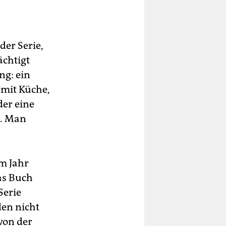
der Serie,
ächtigt
ng: ein
 mit Küche,
er eine
n. Man
em Jahr
as Buch
Serie
den nicht
von der