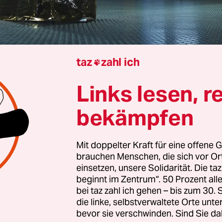
taz
zahl ich

Doris Akrap
Links lesen, r
bekämpfen
e deutsche Serie mal einen internationalen Preis,
eder Nazi, DDR oder dunkle Keller. So wie jetzt i
Mit doppelter Kraft für eine offene G
brauchen Menschen, die sich vor O
einsetzen, unsere Solidarität. Die ta
beginnt im Zentrum“. 50 Prozent a
ntag in New York mit dem internationalen Emmy
bei taz zahl ich gehen – bis zum 30
nete sechsteilige Serie erzählt auch sehr deutsch
die linke, selbstverwaltete Orte unte
iche Weise wie jeder durchschnittliche deutsche
bevor sie verschwinden. Sind Sie da