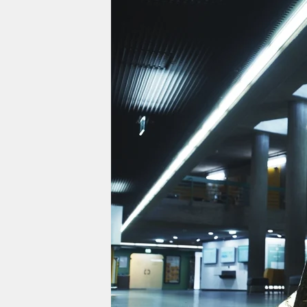
berlin
nord
wahrheit
verlag
verlag
veranstaltungen
shop
fragen & hilfe
unterstützen
abo
genossenschaft