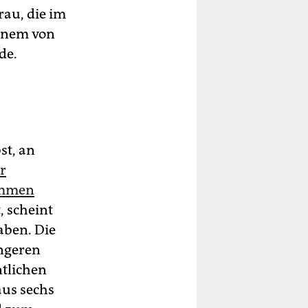
rau, die im
einem von
de.
st, an
er
nommen
, scheint
aben. Die
üngeren
tlichen
aus sechs