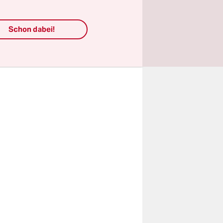
ere
filzten
Schon dabei!
ekleidet