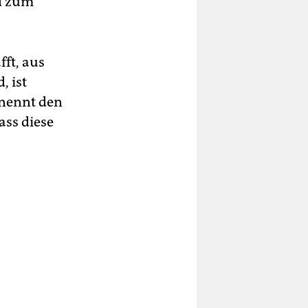
d zum
fft, aus
, ist
 nennt den
ass diese