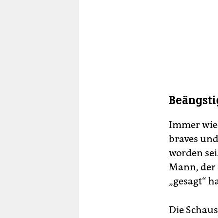
Beängsti
Immer wied
braves und
worden sei
Mann, der d
„gesagt“ ha
Die Schausp