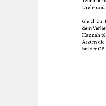
Teilen bes
Dreh- und 
Gleich zu B
dem Verlie
Hannah plö
Ärzten die
bei der OP f