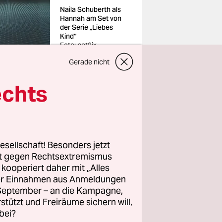
Naila Schuberth als
Hannah am Set von
der Serie „Liebes
Kind“
Foto: netflix
Gerade nicht
echts
 ist das
n „Liebes
esellschaft! Besonders jetzt
rt gegen Rechtsextremismus
z kooperiert daher mit „Alles
ller Einnahmen aus Anmeldungen
. September – an die Kampagne,
, nämlich
rstützt und Freiräume sichern will,
bei?