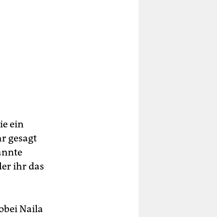
ie ein
hr gesagt
annte
der ihr das
obei Naila