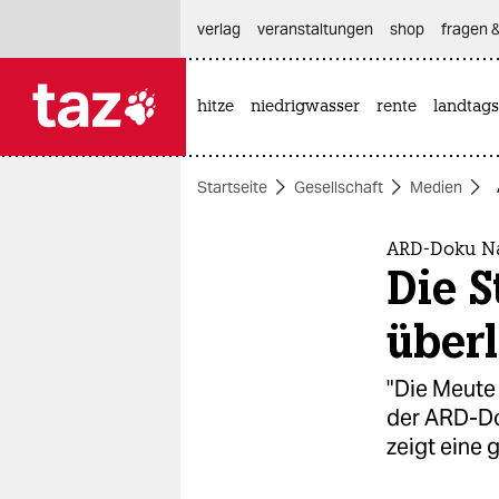
hautnavigation anspringen
hauptinhalt anspringen
footer anspringen
verlag
veranstaltungen
shop
fragen &
hitze
niedrigwasser
rente
landtags

taz zahl ich
taz zahl ich
Startseite
Gesellschaft
Medien
themen
politik
ARD-Doku N
Die S
öko
über
gesellschaft
"Die Meute
kultur
der ARD-Do
zeigt eine 
sport