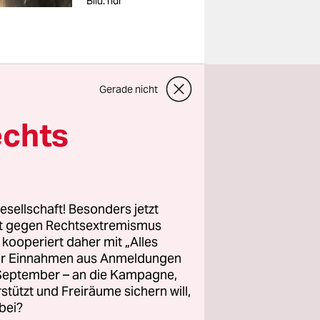
Bild: ndr
gt
Gerade nicht
ft im Haus
echts
ie heute
ten die
.
esellschaft! Besonders jetzt
Natascha
rt gegen Rechtsextremismus
in Hamburg
z kooperiert daher mit „Alles
sich über
ller Einnahmen aus Anmeldungen
. September – an die Kampagne,
tschaft an
rstützt und Freiräume sichern will,
n.
bei?