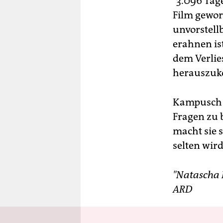
"3.096 Tag
Film gewor
unvorstell
erahnen ist
dem Verlie
herauszu
Kampusch m
Fragen zu 
macht sie s
selten wir
"Natascha 
ARD