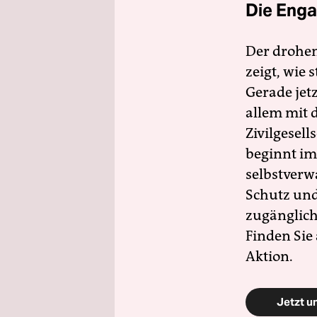
Die Enga
Der drohe
zeigt, wie
Gerade jet
allem mit d
Zivilgesell
beginnt im
selbstverw
Schutz und 
zugänglich
Finden Sie
Aktion.
Jetzt u