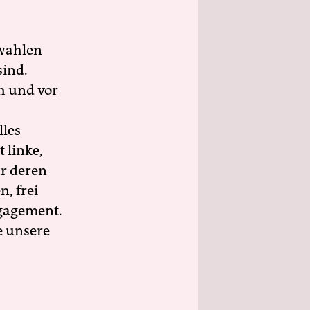
wahlen
sind.
h und vor
lles
 linke,
ür deren
n, frei
ngagement.
e unsere