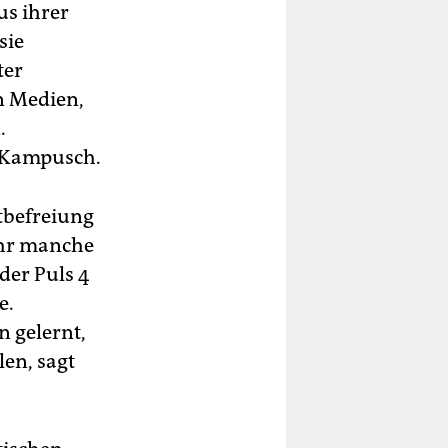
us ihrer
sie
ter
n Medien,
.
t Kampusch.
stbefreiung
ihr manche
der Puls 4
e.
n gelernt,
en, sagt