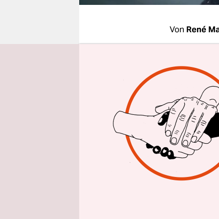
epaper login
Von
René Ma
HAMBUR
Natascha K
ihres Peini
bevorzugt, 
Romane Tho
Als die 21
Kampusch -
über die "
den österr
Bernhards 