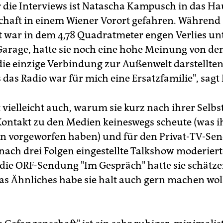
r die Interviews ist Natascha Kampusch in das Ha
haft in einem Wiener Vorort gefahren. Während 
t war in dem 4,78 Quadratmeter engen Verlies un
 Garage, hatte sie noch eine hohe Meinung von de
 die einzige Verbindung zur Außenwelt darstellten
 das Radio war für mich eine Ersatzfamilie", sag
t vielleicht auch, warum sie kurz nach ihrer Selb
ontakt zu den Medien keineswegs scheute (was 
en vorgeworfen haben) und für den Privat-TV-Sen
 nach drei Folgen eingestellte Talkshow moderiert
die ORF-Sendung "Im Gespräch" hatte sie schätze
as Ähnliches habe sie halt auch gern machen woll