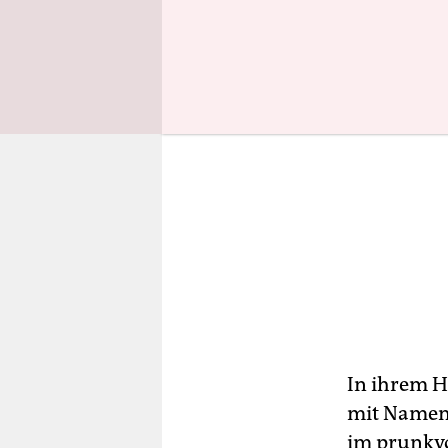
In ihrem He
mit Namen 
im prunkvo