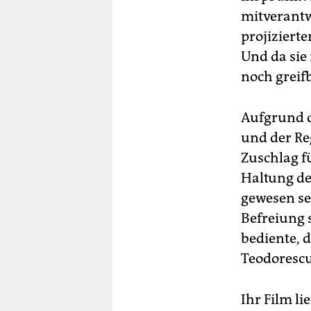
mitverantw
projizierte
Und da sie 
noch greifb
Aufgrund d
und der Re
Zuschlag f
Haltung de
gewesen sei
Befreiung 
bediente, d
Teodorescu
Ihr Film li