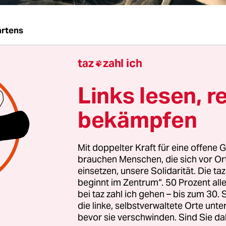
rtens
taz
zahl ich
G
taz
| "Sachbücher und philosophische Werke", sa

ampusch, habe sie während ihrer Gefangenscha
Links lesen, r
gers Wolfgang Priklopil gelesen. Welche Lektüre s
ist nicht bekannt - aber die Vermutung, ihr könn
bekämpfen
mas Bernhards gefallen, ist nicht völlig abwegig
Mit doppelter Kraft für eine offene G
-Jährige bei der Vorstellung der Dokumentation "
brauchen Menschen, die sich vor O
 3.096 Tage Gefangenschaft" im Hotel Atlantic 
einsetzen, unsere Solidarität. Die ta
neidisch-aggressive Wiener Mentalität" redet und 
beginnt im Zentrum“. 50 Prozent a
bei taz zahl ich gehen – bis zum 30
eichischen Medienbetrieb beklagt, erinnert die Bo
die linke, selbstverwaltete Orte unte
geschliffene Schmähungen alles Österreichische
bevor sie verschwinden. Sind Sie da