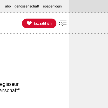
abo
genossenschaft
epaper login

taz zahl ich
taz zahl ich
Regisseur
enschaft"