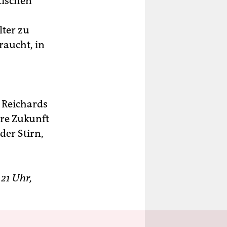
tischen
lter zu
raucht, in
 Reichards
hre Zukunft
der Stirn,
21 Uhr,