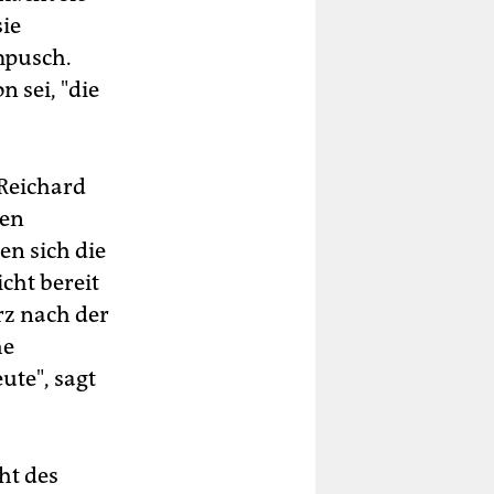
ie
ampusch.
 sei, "die
Reichard
den
en sich die
cht bereit
rz nach der
he
ute", sagt
ht des