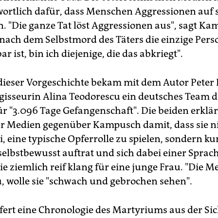
ortlich dafür, dass Menschen Aggressionen auf s
n. "Die ganze Tat löst Aggressionen aus", sagt K
nach dem Selbstmord des Täters die einzige Person
ar ist, bin ich diejenige, die das abkriegt".
ieser Vorgeschichte bekam mit dem Autor Peter 
gisseurin Alina Teodorescu ein deutsches Team 
ür "3.096 Tage Gefangenschaft". Die beiden erklär
r Medien gegenüber Kampusch damit, dass sie ni
, eine typische Opferrolle zu spielen, sondern ku
selbstbewusst auftrat und sich dabei einer Sprac
ie ziemlich reif klang für eine junge Frau. "Die Me
, wolle sie "schwach und gebrochen sehen".
efert eine Chronologie des Martyriums aus der Sic