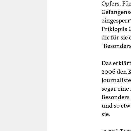
Opfers. Fü
Gefangensc
eingesperr
Priklopils
die für sie
"Besonders
Das erklär
2006 den K
Journalist
sogar eine
Besonders 
und so etw
sie.