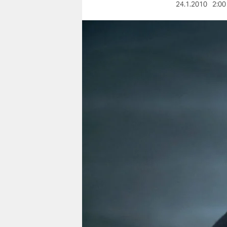
berlin
24.1.2010
2:00
nord
wahrheit
verlag
verlag
veranstaltungen
shop
fragen & hilfe
unterstützen
abo
genossenschaft