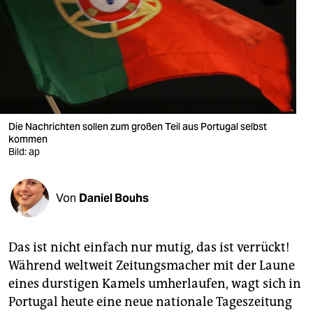
berlin
nord
wahrheit
verlag
verlag
Die Nachrichten sollen zum großen Teil aus Portugal selbst
kommen
veranstaltungen
Bild: ap
shop
Von
Daniel Bouhs
fragen & hilfe
unterstützen
Das ist nicht einfach nur mutig, das ist verrückt!
abo
Während weltweit Zeitungsmacher mit der Laune
eines durstigen Kamels umherlaufen, wagt sich in
genossenschaft
Portugal heute eine neue nationale Tageszeitung