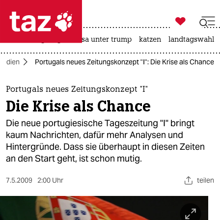

taz zahl ich
hitze
bergsteigen
usa unter trump
katzen
landtagswahl i

taz zahl ich
Medien
Portugals neues Zeitungskonzept "I": Die Krise als Chance
taz zahl ich
themen
Portugals neues Zeitungskonzept "I"
Die Krise als Chance
politik
Die neue portugiesische Tageszeitung "I" bringt
öko
kaum Nachrichten, dafür mehr Analysen und
Hintergründe. Dass sie überhaupt in diesen Zeiten
gesellschaft
an den Start geht, ist schon mutig.
kultur
7.5.2009
2:00 Uhr
teilen
sport