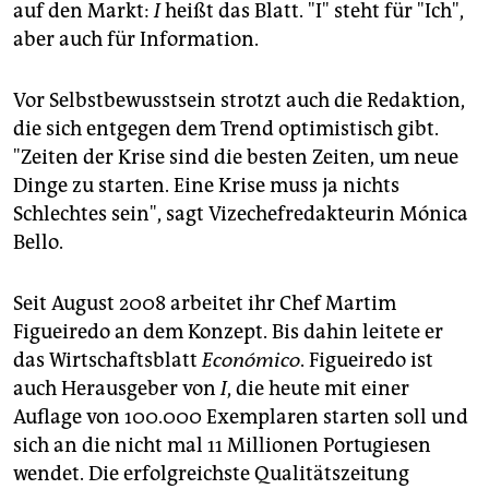
epaper login
auf den Markt:
I
heißt das Blatt. "I" steht für "Ich",
aber auch für Information.
Vor Selbstbewusstsein strotzt auch die Redaktion,
die sich entgegen dem Trend optimistisch gibt.
"Zeiten der Krise sind die besten Zeiten, um neue
Dinge zu starten. Eine Krise muss ja nichts
Schlechtes sein", sagt Vizechefredakteurin Mónica
Bello.
Seit August 2008 arbeitet ihr Chef Martim
Figueiredo an dem Konzept. Bis dahin leitete er
das Wirtschaftsblatt
Económico
. Figueiredo ist
auch Herausgeber von
I
, die heute mit einer
Auflage von 100.000 Exemplaren starten soll und
sich an die nicht mal 11 Millionen Portugiesen
wendet. Die erfolgreichste Qualitätszeitung