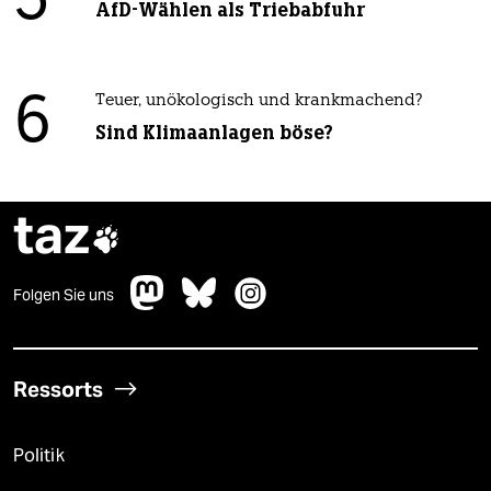
5
AfD-Wählen als Triebabfuhr
6
Teuer, unökologisch und krankmachend?
Sind Klimaanlagen böse?
taz

Folgen Sie uns
Ressorts
Politik