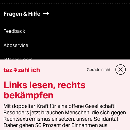
Fragen & Hilfe
Feedback
Aboservice
ePaper Login
taz
zahl ich
Gerade nicht

Downloads für Abonnierende
Links lesen, rechts
bekämpfen
© 2026 taz Verlags und Vertriebs GmbH
Alle Rechte vorbehalten. Bei rechtlichen Fragen oder für Genehmigungen
Mit doppelter Kraft für eine offene Gesellschaft!
wenden Sie sich bitte an
lizenzen@taz.de
Besonders jetzt brauchen Menschen, die sich gegen
Rechtsextremismus einsetzen, unsere Solidarität.
Daher gehen 50 Prozent der Einnahmen aus
Feedback
Redaktionsstatut
Kommune-Richtlinien
KI-