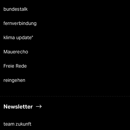
bundestalk
fernverbindung
klima update°
Mauerecho
Freie Rede
reingehen
Newsletter
team zukunft