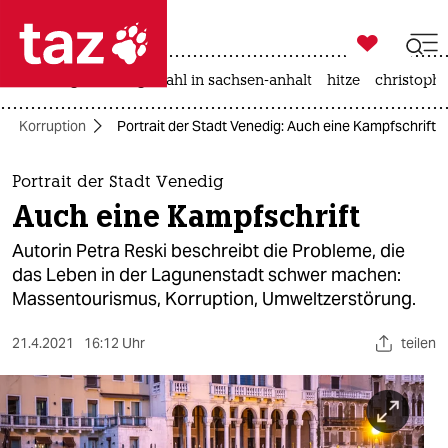

taz zahl ich
iran-krieg
landtagswahl in sachsen-anhalt
hitze
christophe

taz zahl ich
Korruption
Portrait der Stadt Venedig: Auch eine Kampfschrift
taz zahl ich
themen
Portrait der Stadt Venedig
Auch eine Kampfschrift
politik
Autorin Petra Reski beschreibt die Probleme, die
öko
das Leben in der Lagunenstadt schwer machen:
Massentourismus, Korruption, Umweltzerstörung.
gesellschaft
21.4.2021
16:12 Uhr
teilen
kultur
sport