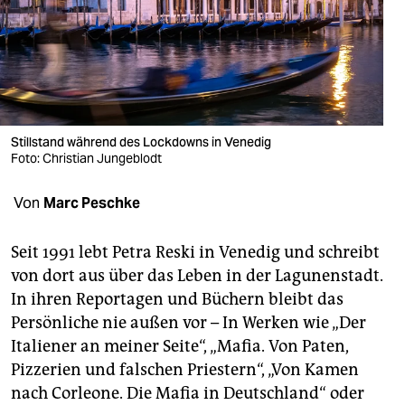
berlin
nord
wahrheit
verlag
Stillstand während des Lockdowns in Venedig
verlag
Foto: Christian Jungeblodt
veranstaltungen
Von
Marc Peschke
shop
Seit 1991 lebt Petra Reski in Venedig und schreibt
fragen & hilfe
von dort aus über das Leben in der Lagunenstadt.
In ihren Reportagen und Büchern bleibt das
unterstützen
Persönliche nie außen vor – In Werken wie „Der
abo
Italiener an meiner Seite“, „Mafia. Von Paten,
Pizzerien und falschen Priestern“, „Von Kamen
genossenschaft
nach Corleone. Die Mafia in Deutschland“ oder