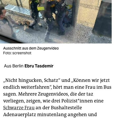
berlin
nord
wahrheit
verlag
verlag
Ausschnitt aus dem Zeugenvideo
Foto: screenshot
veranstaltungen
Aus Berlin
Ebru Tasdemir
shop
fragen & hilfe
„Nicht hingucken, Schatz“ und „Können wir jetzt
endlich weiterfahren“, hört man eine Frau im Bus
unterstützen
sagen. Mehrere Zeugenvideos, die der taz
abo
vorliegen, zeigen, wie drei Po­li­zis­t*in­nen eine
Schwarze Frau
an der Bushaltestelle
genossenschaft
Adenauerplatz minutenlang angehen und