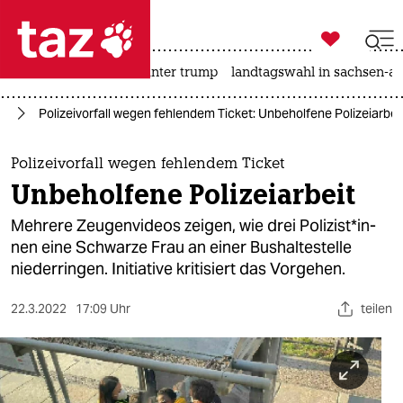

taz zahl ich
nahost-konflikt
usa unter trump
landtagswahl in sachsen-an

taz zahl ich
in
Polizeivorfall wegen fehlendem Ticket: Unbeholfene Polizeiarbei
taz zahl ich
themen
Polizeivorfall wegen fehlendem Ticket
Unbeholfene Polizeiarbeit
politik
Mehrere Zeugenvideos zeigen, wie drei Po­li­zis­t*in­
öko
nen eine Schwarze Frau an einer Bushaltestelle
niederringen. Initiative kritisiert das Vorgehen.
gesellschaft
22.3.2022
17:09 Uhr
teilen
kultur
sport