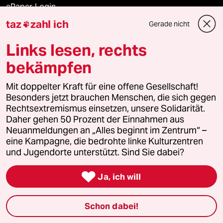
ePaper Login
taz
zahl ich
Gerade nicht

Downloads für Abonnierende
Links lesen, rechts
bekämpfen
© 2026 taz Verlags und Vertriebs GmbH
Mit doppelter Kraft für eine offene Gesellschaft!
Alle Rechte vorbehalten. Bei rechtlichen Fragen oder für Genehmigungen
wenden Sie sich bitte an
lizenzen@taz.de
Besonders jetzt brauchen Menschen, die sich gegen
Rechtsextremismus einsetzen, unsere Solidarität.
Daher gehen 50 Prozent der Einnahmen aus
Feedback
Redaktionsstatut
Kommune-Richtlinien
KI-
Neuanmeldungen an „Alles beginnt im Zentrum“ –
eine Kampagne, die bedrohte linke Kulturzentren
Leitlinie
Informant
Datenschutz
Impressum
AGB
und Jugendorte unterstützt. Sind Sie dabei?
Seitenwende
Einwilligungen widerrufen (Ads)

Ja, ich will
Schon dabei!