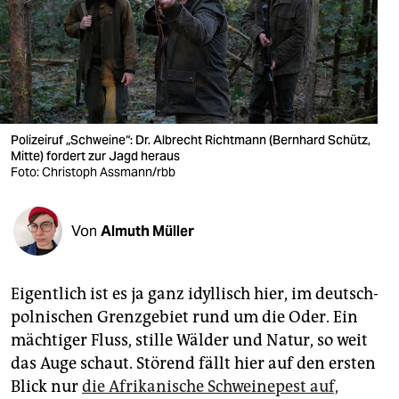
berlin
nord
wahrheit
verlag
Polizeiruf „Schweine“: Dr. Albrecht Richtmann (Bernhard Schütz,
verlag
Mitte) fordert zur Jagd heraus
Foto: Christoph Assmann/rbb
veranstaltungen
shop
Von
Almuth Müller
fragen & hilfe
Eigentlich ist es ja ganz idyllisch hier, im deutsch-
unterstützen
polnischen Grenzgebiet rund um die Oder. Ein
abo
mächtiger Fluss, stille Wälder und Natur, so weit
das Auge schaut. Störend fällt hier auf den ersten
genossenschaft
Blick nur
die Afrikanische Schweinepest auf,