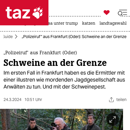

taz zahl ich
hitze
bergsteigen
usa unter trump
katzen
landtagswahl i

taz zahl ich
n-Guide
„Polizeiruf“ aus Frankfurt (Oder): Schweine an der Grenze
taz zahl ich
themen
„Polizeiruf“ aus Frankfurt (Oder)
Schweine an der Grenze
politik
Im ersten Fall in Frankfurt haben es die Ermittler mit
öko
einer illustren wie mordenden Jagdgesellschaft aus
Anwälten zu tun. Und mit der Schweinepest.
gesellschaft
24.3.2024
10:51 Uhr
teilen
kultur
sport