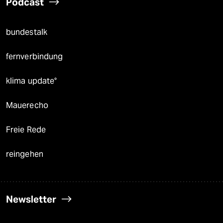
Podcast
bundestalk
fernverbindung
klima update°
Mauerecho
Freie Rede
reingehen
Newsletter