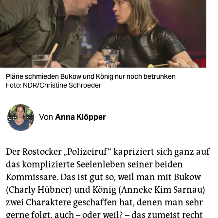
berlin
nord
wahrheit
verlag
Pläne schmieden Bukow und König nur noch betrunken
Foto: NDR/Christine Schroeder
verlag
veranstaltungen
Von
Anna Klöpper
shop
fragen & hilfe
Der Rostocker „Polizeiruf“ kapriziert sich ganz auf
unterstützen
das komplizierte Seelenleben seiner beiden
Kommissare. Das ist gut so, weil man mit Bukow
abo
(Charly Hübner) und König (Anneke Kim Sarnau)
genossenschaft
zwei Charaktere geschaffen hat, denen man sehr
gerne folgt, auch – oder weil? – das zumeist recht