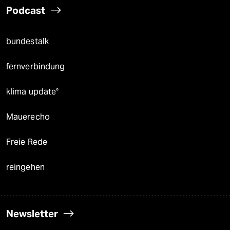
Podcast
bundestalk
fernverbindung
klima update°
Mauerecho
Freie Rede
reingehen
Newsletter