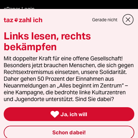
ePaper Login
taz
zahl ich
Gerade nicht

Downloads für Abonnierende
Links lesen, rechts
bekämpfen
© 2026 taz Verlags und Vertriebs GmbH
Alle Rechte vorbehalten. Bei rechtlichen Fragen oder für Genehmigungen
Mit doppelter Kraft für eine offene Gesellschaft!
wenden Sie sich bitte an
lizenzen@taz.de
Besonders jetzt brauchen Menschen, die sich gegen
Rechtsextremismus einsetzen, unsere Solidarität.
Daher gehen 50 Prozent der Einnahmen aus
Feedback
Redaktionsstatut
Kommune-Richtlinien
KI-
Neuanmeldungen an „Alles beginnt im Zentrum“ –
eine Kampagne, die bedrohte linke Kulturzentren
Leitlinie
Informant
Datenschutz
Impressum
AGB
und Jugendorte unterstützt. Sind Sie dabei?
Seitenwende
Einwilligungen widerrufen (Ads)

Ja, ich will
Schon dabei!