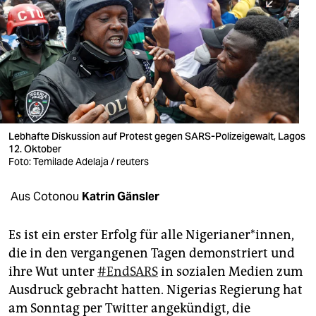
berlin
nord
wahrheit
verlag
verlag
Lebhafte Diskussion auf Protest gegen SARS-Polizeigewalt, Lagos
12. Oktober
veranstaltungen
Foto: Temilade Adelaja / reuters
shop
Aus Cotonou
Katrin Gänsler
fragen & hilfe
unterstützen
Es ist ein erster Erfolg für alle Nigerianer*innen,
die in den vergangenen Tagen demonstriert und
abo
ihre Wut unter
#EndSARS
in sozialen Medien zum
Ausdruck gebracht hatten. Nigerias Regierung hat
genossenschaft
am Sonntag per Twitter angekündigt, die