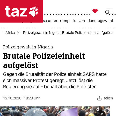

taz zahl ich
hitze
bergsteigen
usa unter trump
katzen
landtagswahl i

taz zahl ich
Afrika
Polizeigewalt in Nigeria: Brutale Polizeieinheit aufgelöst
taz zahl ich
themen
Polizeigewalt in Nigeria
Brutale Polizeieinheit
politik
aufgelöst
öko
Gegen die Brutalität der Polizeieinheit SARS hatte
sich massiver Protest geregt. Jetzt löst die
gesellschaft
Regierung sie auf – behält aber die Polizisten.
kultur
12.10.2020
18:28 Uhr
teilen
sport