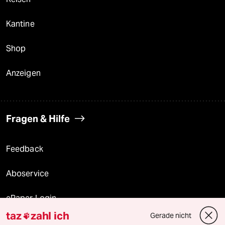
Kantine
Shop
Anzeigen
Fragen & Hilfe
Feedback
Aboservice
ePaper Login
taz
zahl ich
Gerade nicht

Downloads für Abonnierende