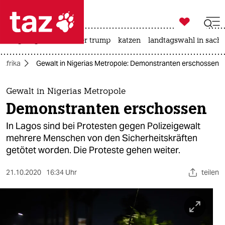

taz zahl ich
bergsteigen
usa unter trump
katzen
landtagswahl in sachs

taz zahl ich
Afrika
Gewalt in Nigerias Metropole: Demonstranten erschossen
taz zahl ich
themen
Gewalt in Nigerias Metropole
Demonstranten erschossen
politik
In Lagos sind bei Protesten gegen Polizeigewalt
öko
mehrere Menschen von den Sicherheitskräften
getötet worden. Die Proteste gehen weiter.
gesellschaft
21.10.2020
16:34 Uhr
teilen
kultur
sport