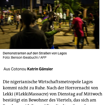
berlin
nord
wahrheit
verlag
verlag
veranstaltungen
Demonstranten auf den Straßen von Lagos
Foto: Benson Ibeabuchi / AFP
shop
fragen & hilfe
Aus Cotonou
Katrin Gänsler
unterstützen
Die nigerianische Wirtschaftsmetropole Lagos
abo
kommt nicht zu Ruhe. Nach der Horrornacht von
Lekki (#LekkiMassacre) von Dienstag auf Mittwoch
genossenschaft
bestätigt ein Bewohner des Viertels, das sich am