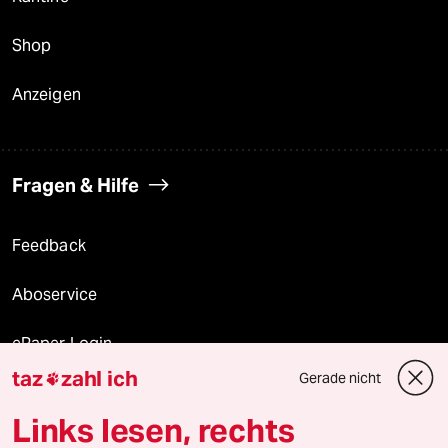
Shop
Anzeigen
Fragen & Hilfe
Feedback
Aboservice
ePaper Login
taz
zahl ich
Gerade nicht

Downloads für Abonnierende
Links lesen, rechts