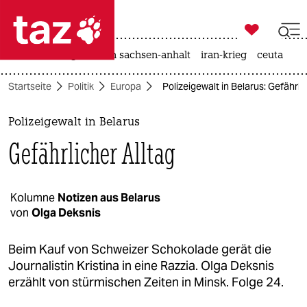

taz zahl ich
hitze
landtagswahl in sachsen-anhalt
iran-krieg
ceuta

taz zahl ich
Startseite
Politik
Europa
Polizeigewalt in Belarus: Gefährli
taz zahl ich
themen
Polizeigewalt in Belarus
Gefährlicher Alltag
politik
öko
Kolumne
Notizen aus Belarus
von
Olga Deksnis
gesellschaft
kultur
Beim Kauf von Schweizer Schokolade gerät die
Journalistin Kristina in eine Razzia. Olga Deksnis
sport
erzählt von stürmischen Zeiten in Minsk. Folge 24.