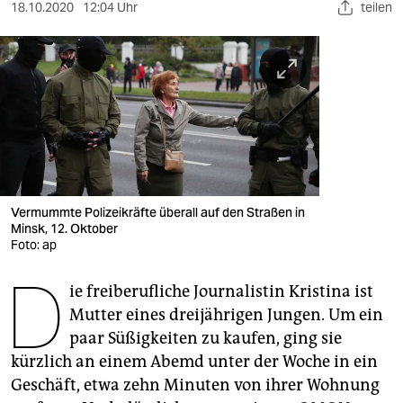
berlin
18.10.2020
12:04 Uhr
teilen
nord
wahrheit
verlag
verlag
veranstaltungen
Vermummte Polizeikräfte überall auf den Straßen in
shop
Minsk, 12. Oktober
Foto: ap
fragen & hilfe
D
ie freiberufliche Journalistin Kristina ist
unterstützen
Mutter eines dreijährigen Jungen. Um ein
abo
paar Süßigkeiten zu kaufen, ging sie
kürzlich an einem Abemd unter der Woche in ein
genossenschaft
Geschäft, etwa zehn Minuten von ihrer Wohnung