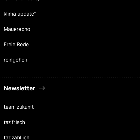
klima update°
Mauerecho
Freie Rede
reingehen
Newsletter
team zukunft
taz frisch
taz zahl ich