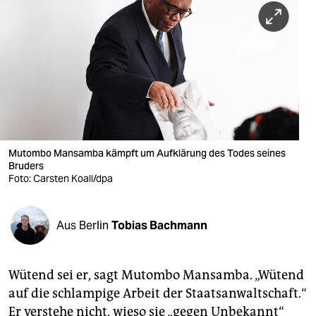
berlin
nord
wahrheit
verlag
verlag
veranstaltungen
Mutombo Mansamba kämpft um Aufklärung des Todes seines
Bruders
shop
Foto: Carsten Koall/dpa
fragen & hilfe
Aus Berlin
Tobias Bachmann
unterstützen
abo
Wütend sei er, sagt Mutombo Mansamba. „Wütend
genossenschaft
auf die schlampige Arbeit der Staatsanwaltschaft.“
Er verstehe nicht, wieso sie „gegen Unbekannt“