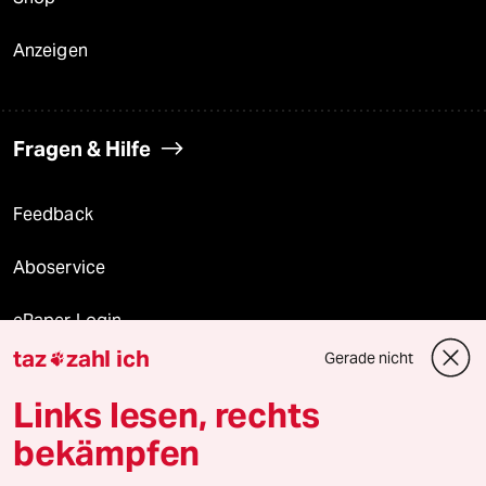
Anzeigen
Fragen & Hilfe
Feedback
Aboservice
ePaper Login
taz
zahl ich
Gerade nicht

Downloads für Abonnierende
Links lesen, rechts
bekämpfen
© 2026 taz Verlags und Vertriebs GmbH