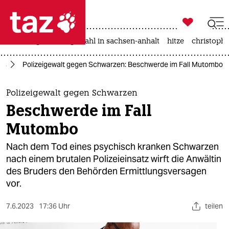

taz zahl ich
iran-krieg
landtagswahl in sachsen-anhalt
hitze
christophe

taz zahl ich
us
Polizeigewalt gegen Schwarzen: Beschwerde im Fall Mutombo
taz zahl ich
themen
Polizeigewalt gegen Schwarzen
Beschwerde im Fall
politik
Mutombo
öko
Nach dem Tod eines psychisch kranken Schwarzen
nach einem brutalen Polizeieinsatz wirft die Anwältin
gesellschaft
des Bruders den Behörden Ermittlungsversagen
vor.
kultur
sport
7.6.2023
17:36 Uhr
teilen