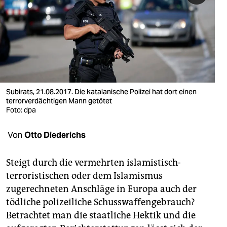
berlin
nord
wahrheit
verlag
verlag
Subirats, 21.08.2017. Die katalanische Polizei hat dort einen
terrorverdächtigen Mann getötet
veranstaltungen
Foto: dpa
shop
Von
Otto Diederichs
fragen & hilfe
Steigt durch die vermehrten islamistisch-
unterstützen
terroristischen oder dem Islamismus
zugerechneten Anschläge in Europa auch der
abo
tödliche polizeiliche Schusswaffengebrauch?
genossenschaft
Betrachtet man die staatliche Hektik und die