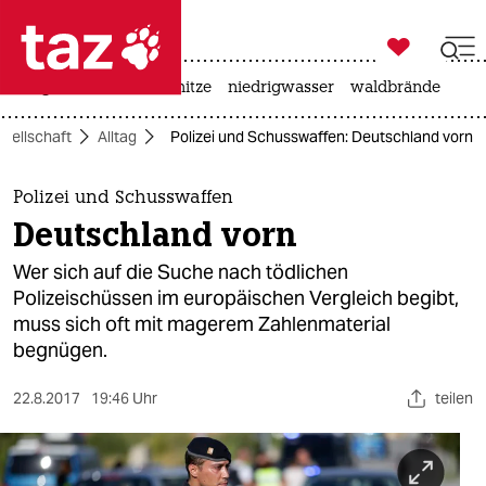

taz zahl ich
krieg in der ukraine
hitze
niedrigwasser
waldbrände

taz zahl ich
sellschaft
Alltag
Polizei und Schusswaffen: Deutschland vorn
taz zahl ich
themen
Polizei und Schusswaffen
Deutschland vorn
politik
Wer sich auf die Suche nach tödlichen
öko
Polizeischüssen im europäischen Vergleich begibt,
muss sich oft mit magerem Zahlenmaterial
gesellschaft
begnügen.
kultur
22.8.2017
19:46 Uhr
teilen
sport