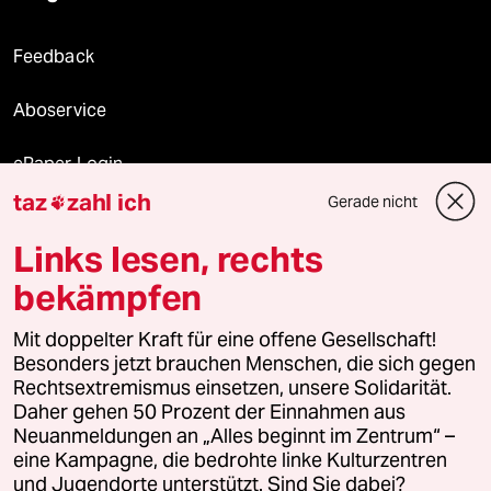
Feedback
Aboservice
ePaper Login
taz
zahl ich
Gerade nicht

Downloads für Abonnierende
Links lesen, rechts
bekämpfen
© 2026 taz Verlags und Vertriebs GmbH
Mit doppelter Kraft für eine offene Gesellschaft!
Alle Rechte vorbehalten. Bei rechtlichen Fragen oder für Genehmigungen
wenden Sie sich bitte an
lizenzen@taz.de
Besonders jetzt brauchen Menschen, die sich gegen
Rechtsextremismus einsetzen, unsere Solidarität.
Daher gehen 50 Prozent der Einnahmen aus
Feedback
Redaktionsstatut
Kommune-Richtlinien
KI-
Neuanmeldungen an „Alles beginnt im Zentrum“ –
eine Kampagne, die bedrohte linke Kulturzentren
Leitlinie
Informant
Datenschutz
Impressum
AGB
und Jugendorte unterstützt. Sind Sie dabei?