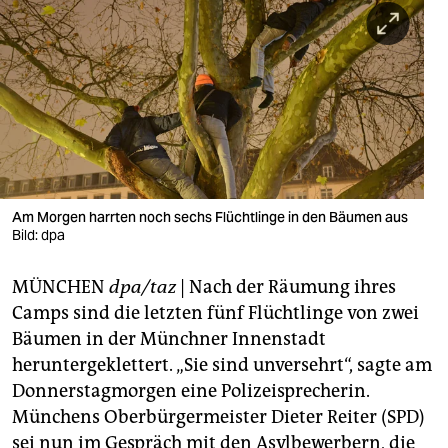
berlin
nord
wahrheit
verlag
verlag
veranstaltungen
Am Morgen harrten noch sechs Flüchtlinge in den Bäumen aus
Bild: dpa
shop
MÜNCHEN
dpa/taz
| Nach der Räumung ihres
fragen & hilfe
Camps sind die letzten fünf Flüchtlinge von zwei
unterstützen
Bäumen in der Münchner Innenstadt
heruntergeklettert. „Sie sind unversehrt“, sagte am
abo
Donnerstagmorgen eine Polizeisprecherin.
genossenschaft
Münchens Oberbürgermeister Dieter Reiter (SPD)
sei nun im Gespräch mit den Asylbewerbern, die