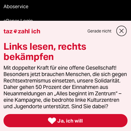
Aboservice
ePaper Login
taz
zahl ich
Gerade nicht

Downloads für Abonnierende
Links lesen, rechts
bekämpfen
© 2026 taz Verlags und Vertriebs GmbH
Alle Rechte vorbehalten. Bei rechtlichen Fragen oder für Genehmigungen
Mit doppelter Kraft für eine offene Gesellschaft!
wenden Sie sich bitte an
lizenzen@taz.de
Besonders jetzt brauchen Menschen, die sich gegen
Rechtsextremismus einsetzen, unsere Solidarität.
Daher gehen 50 Prozent der Einnahmen aus
Feedback
Redaktionsstatut
Kommune-Richtlinien
KI-
Neuanmeldungen an „Alles beginnt im Zentrum“ –
eine Kampagne, die bedrohte linke Kulturzentren
Leitlinie
Informant
Datenschutz
Impressum
AGB
und Jugendorte unterstützt. Sind Sie dabei?
Seitenwende
Einwilligungen widerrufen (Ads)

Ja, ich will