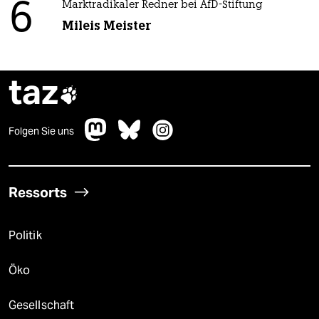
6
Marktradikaler Redner bei AfD-Stiftung
Mileis Meister
taz

Folgen Sie uns
Ressorts
Politik
Öko
Gesellschaft