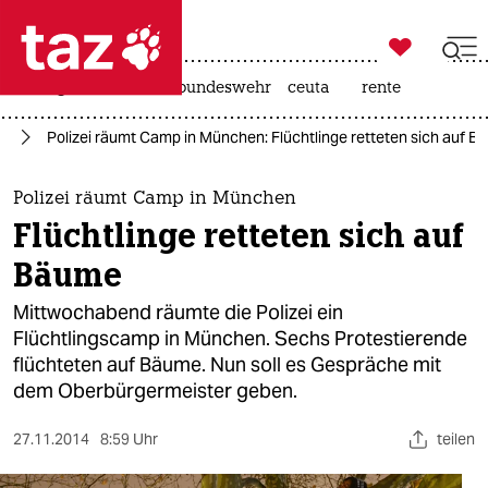

taz zahl ich
niedrigwasser
afd
bundeswehr
ceuta
rente

taz zahl ich
nd
Polizei räumt Camp in München: Flüchtlinge retteten sich auf 
taz zahl ich
themen
Polizei räumt Camp in München
Flüchtlinge retteten sich auf
politik
Bäume
öko
Mittwochabend räumte die Polizei ein
Flüchtlingscamp in München. Sechs Protestierende
gesellschaft
flüchteten auf Bäume. Nun soll es Gespräche mit
dem Oberbürgermeister geben.
kultur
sport
27.11.2014
8:59 Uhr
teilen