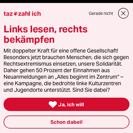
taz
zahl ich
fernverbindung
Gerade nicht

Links lesen, rechts
klima update°
bekämpfen
Mauerecho
Mit doppelter Kraft für eine offene Gesellschaft!
Freie Rede
Besonders jetzt brauchen Menschen, die sich gegen
Rechtsextremismus einsetzen, unsere Solidarität.
Daher gehen 50 Prozent der Einnahmen aus
reingehen
Neuanmeldungen an „Alles beginnt im Zentrum“ –
eine Kampagne, die bedrohte linke Kulturzentren
und Jugendorte unterstützt. Sind Sie dabei?
Newsletter

Ja, ich will
team zukunft
Schon dabei!
taz frisch