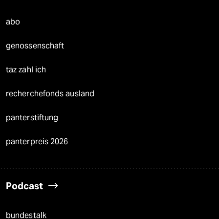
abo
genossenschaft
taz zahl ich
recherchefonds ausland
panterstiftung
panterpreis 2026
Podcast
bundestalk