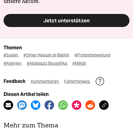
unsere Aktion.
Jetzt unterstützen
Themen
#Sudan
#Omar Hassan al-Bashir
#Protestbewegung
#Algerien
#Abdelaziz Bouteflika
#Militär
Feedback
Kommentieren
Fehlerhinweis
Diesen Artikel teilen
Mehr zum Thema