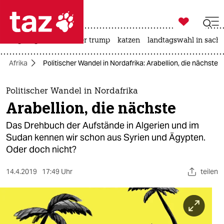

taz zahl ich
bergsteigen
usa unter trump
katzen
landtagswahl in sachs

taz zahl ich
Afrika
Politischer Wandel in Nordafrika: Arabellion, die nächste
taz zahl ich
themen
Politischer Wandel in Nordafrika
Arabellion, die nächste
politik
Das Drehbuch der Aufstände in Algerien und im
öko
Sudan kennen wir schon aus Syrien und Ägypten.
Oder doch nicht?
gesellschaft
14.4.2019
17:49 Uhr
teilen
kultur
sport