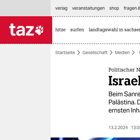
hautnavigation anspringen
hauptinhalt anspringen
footer anspringen
verlag
veranstaltungen
shop
fragen &
hitze
surfen
landtagswahl in sachse

taz zahl ich
taz zahl ich
Startseite
Gesellschaft
Medien
themen
politik
Politischer 
Israe
öko
Beim Sanrem
gesellschaft
Palästina. 
ernsten Inh
kultur
sport
13.2.2024
13:0