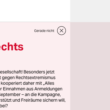
estival von
Gerade nicht
he
ag bis
echts
 um 30 Mu­
n 14
esellschaft! Besonders jetzt
it
rt gegen Rechtsextremismus
z kooperiert daher mit „Alles
ei Worten
ller Einnahmen aus Anmeldungen
. September – an die Kampagne,
rstützt und Freiräume sichern will,
bei?