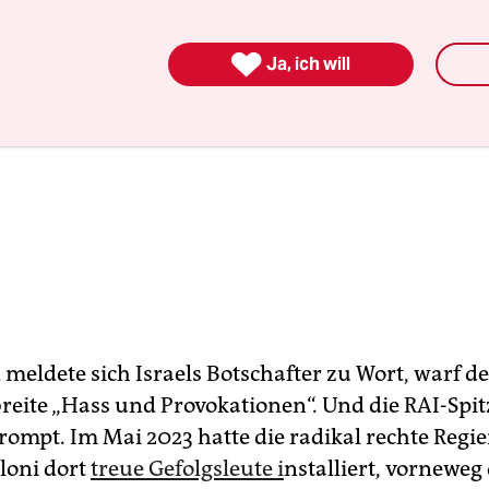

Ja, ich will
eldete sich Israels Botschafter zu Wort, warf 
breite „Hass und Provokationen“. Und die RAI-Spit
prompt. Im Mai 2023 hatte die radikal rechte Regi
loni dort
treue Gefolgsleute i
nstalliert, vorneweg