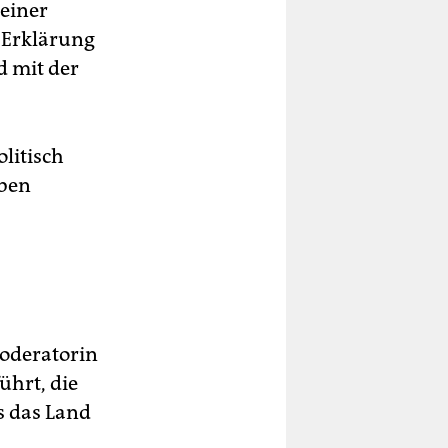
 einer
e Erklärung
d mit der
olitisch
lben
oderatorin
ührt, die
ls das Land