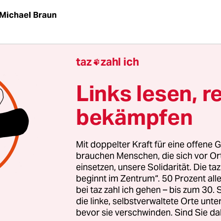
Michael Braun
ik: Dies war dieses Jahr die Ansage für das Musikf
taz
zahl ich

taliens Fernsehereignis Nummer eins, letzte Woc
ch übertragen von der staatlichen RAI. Von Dienst
Links lesen, r
ebten Millionen Menschen vor dem Bildschirm,
bekämpfen
­nen zu bewundern, und am letzten Abend schaltete
zu, so viele wie bei keinem anderen TV-Event.
Mit doppelter Kraft für eine offene G
g auch durchbrach der
Rapper Ghali,
Italiener m
brauchen Menschen, die sich vor O
einsetzen, unsere Solidarität. Die ta
n Wurzeln, auf der Bühne den Politikbann mit dr
beginnt im Zentrum“. 50 Prozent a
t den Genozid!“, verkündete er.
bei taz zahl ich gehen – bis zum 30
die linke, selbstverwaltete Orte unte
bevor sie verschwinden. Sind Sie da