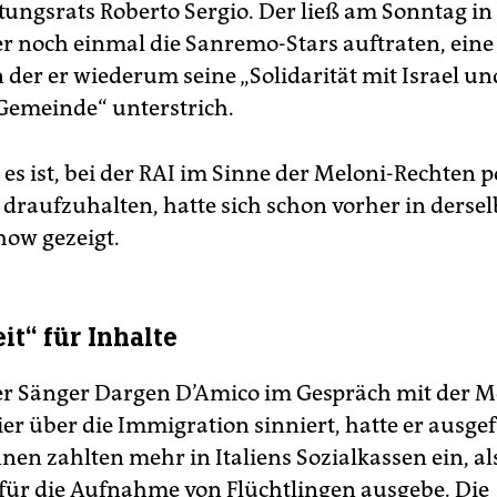
tungsrats Roberto Sergio. Der ließ am Sonntag in
er noch einmal die Sanremo-Stars auftraten, ein
n der er wiederum seine „Solidarität mit Israel un
Gemeinde“ unterstrich.
es ist, bei der RAI im Sinne der Meloni-Rechten p
 draufzuhalten, hatte sich schon vorher in derse
ow gezeigt.
it“ für Inhalte
er Sänger Dargen D’Amico im Gespräch mit der M
er über die Immigration sinniert, hatte er ausgef
n­nen zahlten mehr in Italiens Sozialkassen ein, a
ür die Aufnahme von Flüchtlingen ausgebe. Die