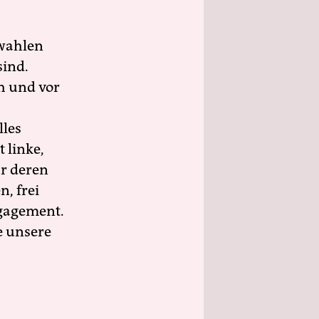
wahlen
sind.
h und vor
lles
 linke,
ür deren
n, frei
ngagement.
e unsere