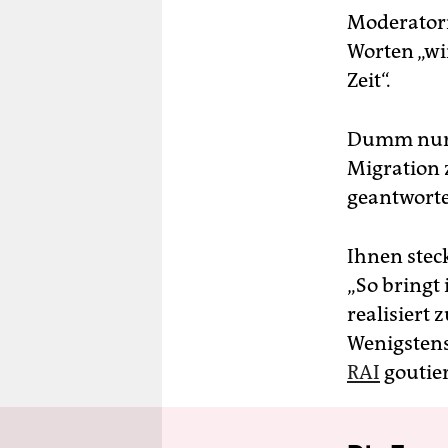
Moderatori
Worten „wi
Zeit“.
Dumm nur, 
Migration 
geantworte
Ihnen steck
„So bringt 
realisiert 
Wenigstens
RAI
goutie