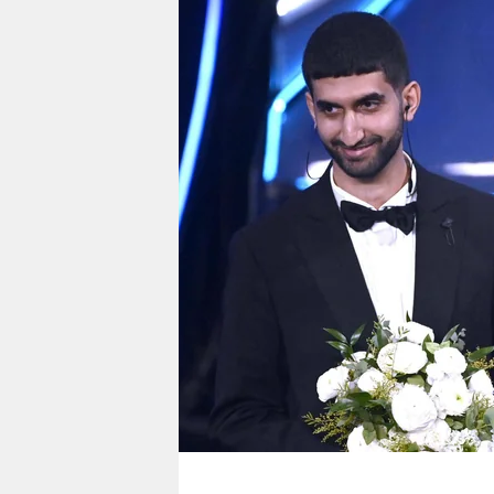
berlin
nord
wahrheit
verlag
verlag
veranstaltungen
shop
fragen & hilfe
unterstützen
abo
genossenschaft