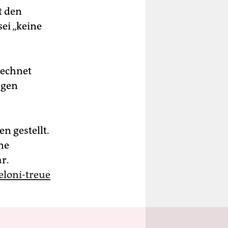
t den
ei „keine
rechnet
agen
n gestellt.
hne
r.
loni-treue