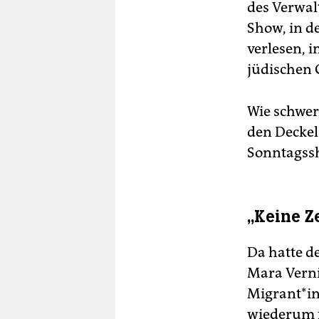
des Verwal
Show, in d
verlesen, i
jüdischen 
Wie schwer 
den Deckel
Sonntagssh
„Keine Ze
Da hatte d
Mara Verni
Mi­gran­t*i
wiederum f