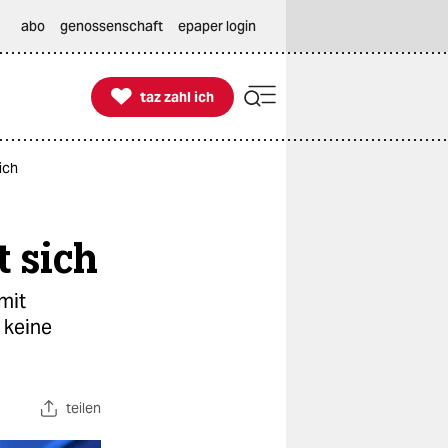
abo
genossenschaft
epaper login

taz zahl ich
taz zahl ich
ich
t sich
mit
 keine
teilen