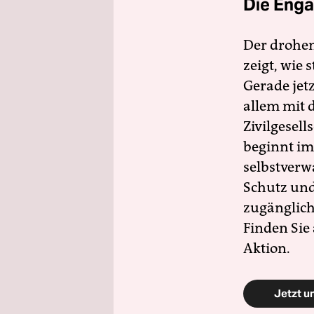
Die Enga
Der drohe
zeigt, wie
Gerade jet
allem mit d
Zivilgesell
beginnt im
selbstverw
Schutz und 
zugänglich
Finden Sie
Aktion.
Jetzt u