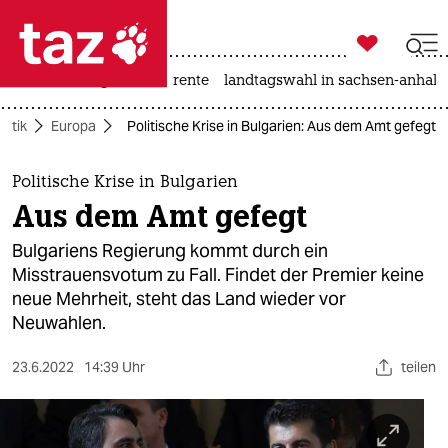

taz zahl ich
hitze
niedrigwasser
rente
landtagswahl in sachsen-anhalt

taz zahl ich
litik
Europa
Politische Krise in Bulgarien: Aus dem Amt gefegt
taz zahl ich
themen
Politische Krise in Bulgarien
Aus dem Amt gefegt
politik
Bulgariens Regierung kommt durch ein
öko
Misstrauensvotum zu Fall. Findet der Premier keine
neue Mehrheit, steht das Land wieder vor
gesellschaft
Neuwahlen.
kultur
23.6.2022
14:39 Uhr
teilen
sport