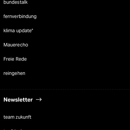
bundestalk
fernverbindung
klima update°
Mauerecho
Freie Rede
reingehen
Newsletter
team zukunft