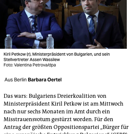
berlin
nord
wahrheit
verlag
verlag
Kiril Petkow (r), Ministerpräsident von Bulgarien, und sein
Stellvertreter Assen Wassilew
veranstaltungen
Foto: Valentina Petrova/dpa
shop
Aus Berlin
Barbara Oertel
fragen & hilfe
Das wars: Bulgariens Dreierkoalition von
unterstützen
Ministerpräsident Kiril Petkow ist am Mittwoch
nach nur sechs Monaten im Amt durch ein
abo
Misstrauensvotum gestürzt worden. Für den
genossenschaft
Antrag der größten Oppositionspartei „Bürger für