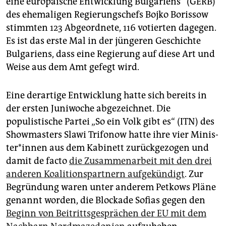
eine europäische Entwicklung Bulgariens“ (GERB)
epaper login
des ehemaligen Regierungschefs Bojko Borissow
stimmten 123 Abgeordnete, 116 votierten dagegen.
Es ist das erste Mal in der jüngeren Geschichte
Bulgariens, dass eine Regierung auf diese Art und
Weise aus dem Amt gefegt wird.
Eine derartige Entwicklung hatte sich bereits in
der ersten Juniwoche abgezeichnet. Die
populistische Partei „So ein Volk gibt es“ (ITN) des
Showmasters Slawi Trifonow hatte ihre vier Mi­nis­
te­r*in­nen aus dem Kabinett zurückgezogen und
damit de facto
die Zusammenarbeit mit den drei
anderen Koalitionspartnern aufgekündigt
. Zur
Begründung waren unter anderem Petkows Pläne
genannt worden, die Blockade Sofias gegen den
Beginn von Beitrittsgesprächen der EU mit dem