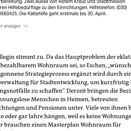
rbereitung. Zwei Busse von Rotem Kreuz und Stadtmission
ren Hilfebedürftige zu den Einrichtungen. Hilfetelefon: (030)
560425. Die Kältehilfe geht erstmals bis 30. April.
r anzeigen
 ab 7. November: eine ganzjährige Krankenstation der Carit
 10 Plätzen in der Moabiter Turmstraße auf dem Lageso-
ände. Erst vor kurzem gestartet mit Geld vom Senat ist auch
 Projekt TRIA - ein Beratungsangebot für EU-BürgerInnen. Ei
llegin stimmt zu. Da das Hauptproblem der eklat
lprojekt davon ist eine Art WG der Stadtmission mit acht
lafplätzen. Betroffene sollen dort mittels eines individuellen
bezahlbarem Wohnraum sei, so Eschen, „wünsche
ensiv-Clearings wieder in die Gesellschaft integriert werden.
egonnene Strategieprozess ergänzt wird durch eine
z)
verwaltung für Stadtentwicklung, um kurzfristi
gsnotfälle zu schaffen“. Derzeit bringen die Bez
hnungslose Menschen in Heimen, betreuten
htungen und Pensionen unter. Viele von ihnen 
e oder gar Jahre hängen, weil es keine Wohnunge
ir brauchen einen Masterplan Wohnraum für