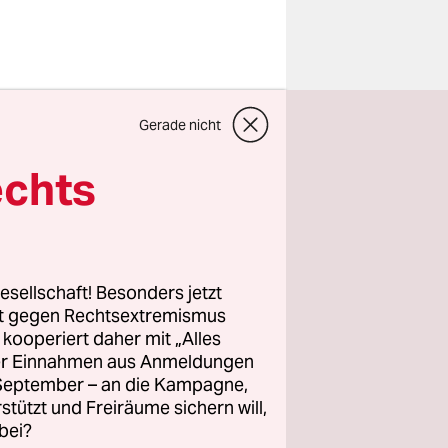
tte in
Gerade nicht
rmen,
ter gehen,
echts
wie sie
ht immer
oziale
rull. Will
esellschaft! Besonders jetzt
rt gegen Rechtsextremismus
z kooperiert daher mit „Alles
abel nach
ller Einnahmen aus Anmeldungen
. September – an die Kampagne,
rstützt und Freiräume sichern will,
arme Otto“ –
bei?