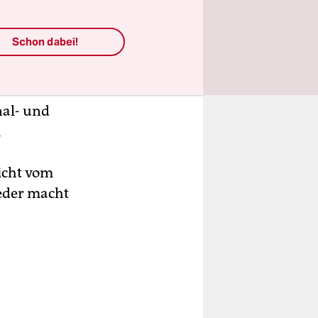
er – haben
dem
Schon dabei!
ren,
e 13
eblieben
nal- und
m
icht vom
jeder macht