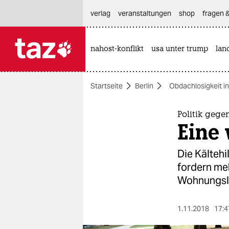
hautnavigation anspringen
hauptinhalt anspringen
footer anspringen
verlag
veranstaltungen
shop
fragen &
nahost-konflikt
usa unter trump
lan

taz zahl ich
taz zahl ich
Startseite
Berlin
Obdachlosigkeit in
themen
politik
Politik geg
Eine 
öko
Die Kältehi
gesellschaft
fordern me
Wohnungslo
kultur
sport
1.11.2018
17:4