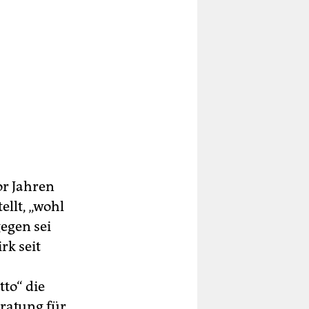
or Jahren
llt, „wohl
egen sei
rk seit
to“ die
eratung für