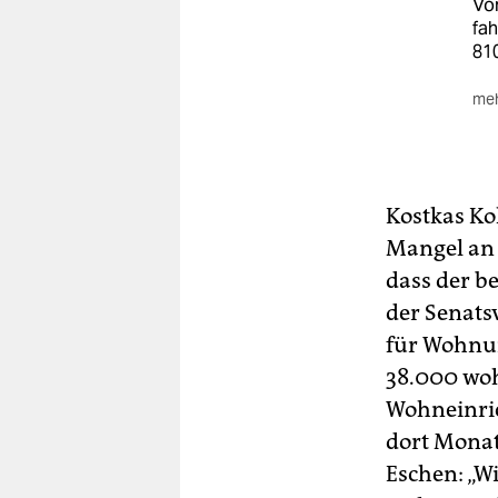
Vo
fah
810
meh
Neu
mit
Gel
das
Kostkas Ko
Tei
Sch
Mangel an 
Int
dass der b
(ta
der Senats
für Wohnun
38.000 wo
Wohneinric
dort Monat
Eschen: „W