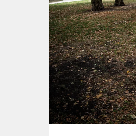
berlin
nord
wahrheit
verlag
verlag
veranstaltungen
shop
fragen & hilfe
unterstützen
abo
genossenschaft