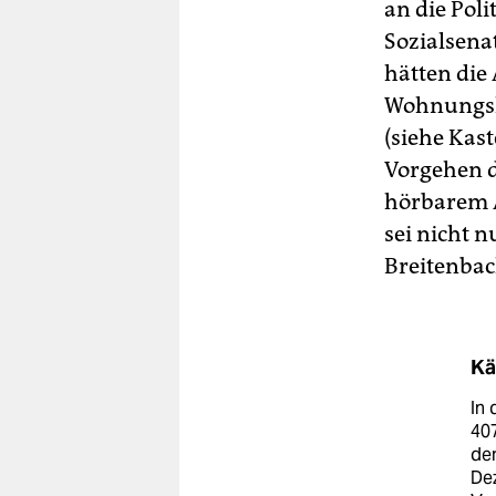
an die Poli
Sozialsena
hätten die
Wohnungsl
(siehe Kas
Vorgehen de
hörbarem 
sei nicht n
Breitenbac
Kä
In 
40
dem
Dez