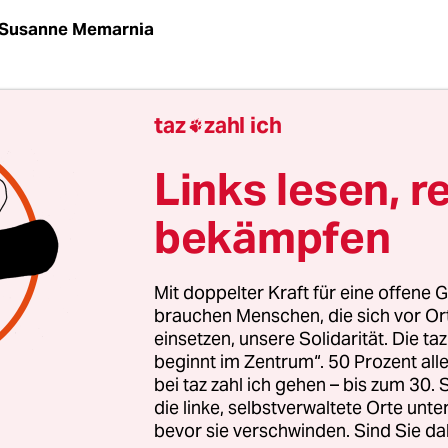
Susanne Memarnia
Otto“ ist in Not. Seit 35 Jahren bietet die Tagesstä
taz
zahl ich

hnungslosen einen Platz zum Ausruhen, Aufwä
ie können hier Wäsche waschen, an einen Compu
Links lesen, r
es essen oder trinken – und sich beraten lassen, 
bekämpfen
s kommen aus der Obdachlosigkeit. „Das ist nic
n viele unserer Klienten haben persönliche oder s
iten“, erklärt der Leiter der Einrichtung Karsten K
Mit doppelter Kraft für eine offene G
le BesucherInnen sind psychisch krank, haben
brauchen Menschen, die sich vor O
einsetzen, unsere Solidarität. Die ta
leme und sind überhaupt nicht gerade präsent
beginnt im Zentrum“. 50 Prozent a
 Lebens auf der Straße.
bei taz zahl ich gehen – bis zum 30
die linke, selbstverwaltete Orte unte
iche Problem ist jedoch: Tagesstätten wie der „W
bevor sie verschwinden. Sind Sie da