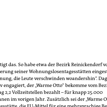
tigt das. So habe etwa der Bezirk Reinickendorf v
ierung seiner Wohnungslosentagesstätten eingeste
fnung, die Leute verschwinden woandershin“. Dag
tiv engagiert, der „Warme Otto“ bekomme vom Bezi
g 2,2 Vollzeitstellen bezahlt – für knapp 25.000
nen im vorigen Jahr. Zusätzlich sei der „Warme Ot
gesstätte, die EU-Mittel für eine mehrsprachige B