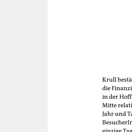
Krull bestä
die Finanz
in der Hof
Mitte rela
Jahr und Ta
BesucherIn
einzige Ta