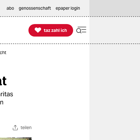
abo
genossenschaft
epaper login

taz zahl ich
taz zahl ich
icht
ht
ritas
en
teilen