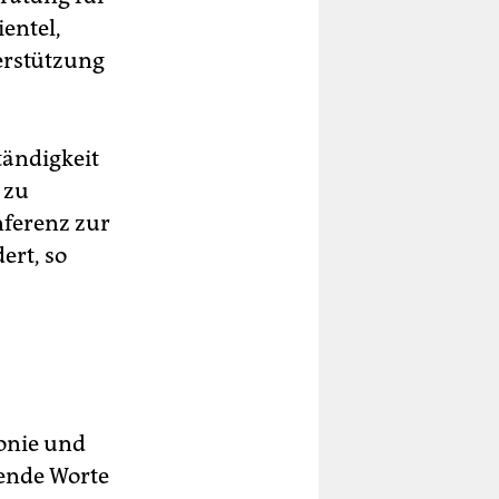
entel,
erstützung
tändigkeit
 zu
nferenz zur
ert, so
onie und
nende Worte