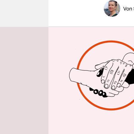
epaper login
Von
Der „Warme 
Moabit Wo
Duschen. S
etwas Warm
wieder rau
leicht, den
Schwierigke
sagen: Vie
Drogenprob
Jahren des
Das eigentl