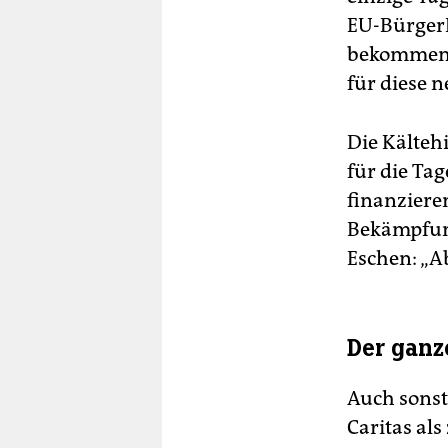
EU-BürgerI
bekommen a
für diese 
Die Kälteh
für die Ta
finanziere
Bekämpfung
Eschen: „A
Der ganz
Auch sonst
Caritas al