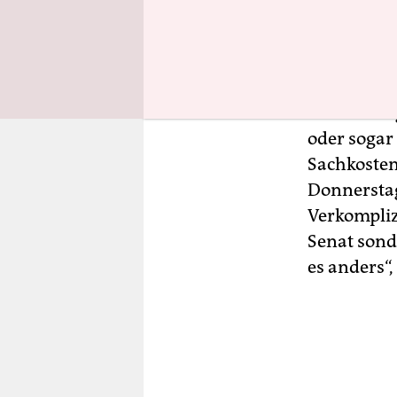
der Name r
zwar seit 
inzwischen
bekommen j
Einrichtung
oder sogar
Sachkosten
Donnerstag 
Verkompliz
Senat sond
es anders“,