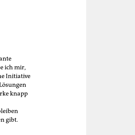
as
n
ante
 ich mir,
 Initiative
g Lösungen
irke knapp
bleiben
n gibt.