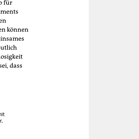
b für
gements
gen
den können
meinsames
eutlich
osigkeit
sei, dass
it
r,