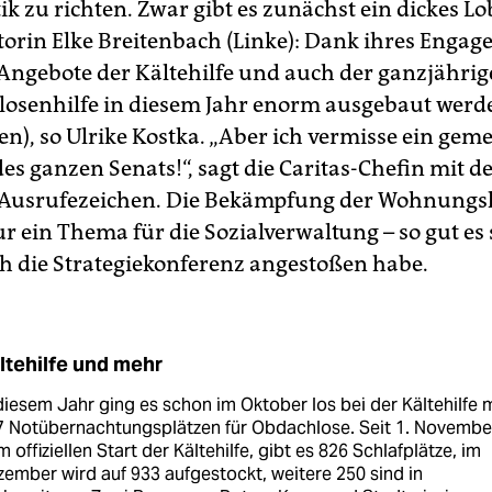
tik zu richten. Zwar gibt es zunächst ein dickes Lo
torin Elke Breitenbach (Linke): Dank ihres Enga
 Angebote der Kältehilfe und auch der ganzjähri
osenhilfe in diesem Jahr enorm ausgebaut wer
ten), so Ulrike Kostka. „Aber ich vermisse ein ge
s ganzen Senats!“, sagt die Caritas-Chefin mit d
Ausrufezeichen. Die Bekämpfung der Wohnungsl
ur ein Thema für die Sozialverwaltung – so gut es 
h die Strategiekonferenz angestoßen habe.
ltehilfe und mehr
diesem Jahr ging es schon im Oktober los bei der Kältehilfe m
7 Notübernachtungsplätzen für Obdachlose. Seit 1. Novembe
 offiziellen Start der Kältehilfe, gibt es 826 Schlafplätze, im
ember wird auf 933 aufgestockt, weitere 250 sind in