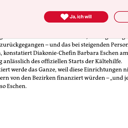
ührt vom früheren Standort in der Ottostraße h
Jahren einen stetig wachsenden Kundenkreis, zu 

Ja, ich will
 auch mehr als 50 Prozent EU-BürgerInnen gehö
edoch nicht mehr Geld. Die Zuwendungen für di
en dieser Art in Berlin seien seit Jahren gleich g
 zurückgegangen – und das bei steigenden Perso
, konstatiert Diakonie-Chefin Barbara Eschen a
anlässlich des offiziellen Starts der Kältehilfe.
iert werde das Ganze, weil diese Einrichtungen n
ern von den Bezirken finanziert würden – „und 
 so Eschen.