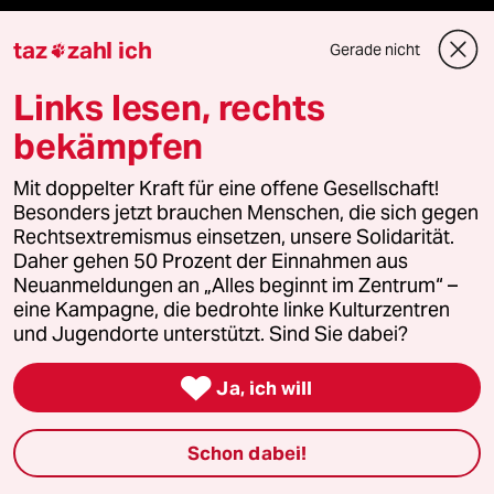
taz
zahl ich
Gerade nicht

Verlag
Links lesen, rechts
bekämpfen
Aktuelles
Mit doppelter Kraft für eine offene Gesellschaft!
Hausblog
Besonders jetzt brauchen Menschen, die sich gegen
Rechtsextremismus einsetzen, unsere Solidarität.
Die Seitenwende
Daher gehen 50 Prozent der Einnahmen aus
Neuanmeldungen an „Alles beginnt im Zentrum“ –
eine Kampagne, die bedrohte linke Kulturzentren
Stellen
und Jugendorte unterstützt. Sind Sie dabei?
Presse

Ja, ich will
Schon dabei!
Unterstützen