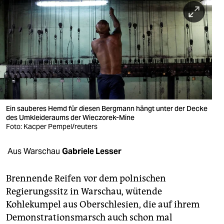
berlin
nord
wahrheit
verlag
verlag
veranstaltungen
Ein sauberes Hemd für diesen Bergmann hängt unter der Decke
des Umkleideraums der Wieczorek-Mine
shop
Foto: Kacper Pempel/reuters
fragen & hilfe
Aus Warschau
Gabriele Lesser
unterstützen
Brennende Reifen vor dem polnischen
abo
Regierungssitz in Warschau, wütende
Kohlekumpel aus Oberschlesien, die auf ihrem
genossenschaft
Demonstrationsmarsch auch schon mal