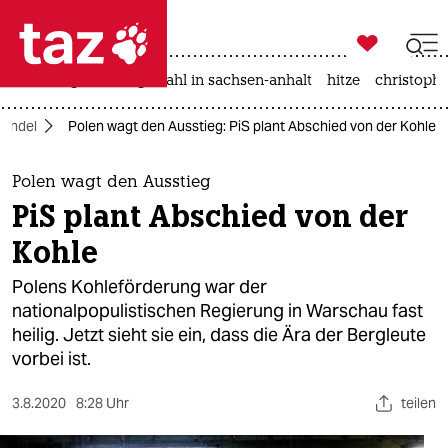

taz zahl ich
iran-krieg
landtagswahl in sachsen-anhalt
hitze
christophe

taz zahl ich
wandel
Polen wagt den Ausstieg: PiS plant Abschied von der Kohle
taz zahl ich
themen
Polen wagt den Ausstieg
PiS plant Abschied von der
politik
Kohle
öko
Polens Kohleförderung war der
nationalpopulistischen Regierung in Warschau fast
gesellschaft
heilig. Jetzt sieht sie ein, dass die Ära der Bergleute
vorbei ist.
kultur
sport
3.8.2020
8:28 Uhr
teilen