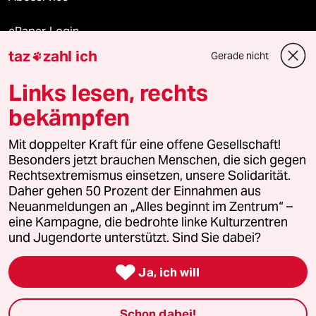
ePaper Login
taz
zahl ich
Gerade nicht

Downloads für Abonnierende
Links lesen, rechts
bekämpfen
© 2026 taz Verlags und Vertriebs GmbH
Alle Rechte vorbehalten. Bei rechtlichen Fragen oder für Genehmigungen
Mit doppelter Kraft für eine offene Gesellschaft!
wenden Sie sich bitte an
lizenzen@taz.de
Besonders jetzt brauchen Menschen, die sich gegen
Rechtsextremismus einsetzen, unsere Solidarität.
Daher gehen 50 Prozent der Einnahmen aus
Feedback
Redaktionsstatut
Kommune-Richtlinien
KI-
Neuanmeldungen an „Alles beginnt im Zentrum“ –
eine Kampagne, die bedrohte linke Kulturzentren
Leitlinie
Informant
Datenschutz
Impressum
AGB
und Jugendorte unterstützt. Sind Sie dabei?
Seitenwende
Einwilligungen widerrufen (Ads)

Ja, ich will
Schon dabei!