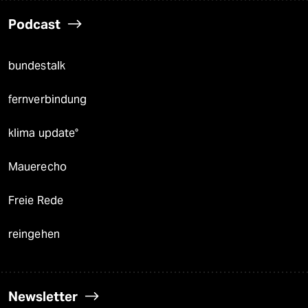
Podcast
bundestalk
fernverbindung
klima update°
Mauerecho
Freie Rede
reingehen
Newsletter