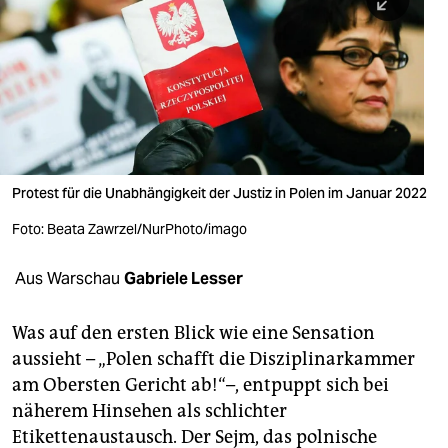
berlin
nord
wahrheit
verlag
verlag
Protest für die Unabhängigkeit der Justiz in Polen im Januar 2022
veranstaltungen
Foto: Beata Zawrzel/NurPhoto/imago
shop
Aus Warschau
Gabriele Lesser
fragen & hilfe
unterstützen
Was auf den ersten Blick wie eine Sensation
aussieht – „Polen schafft die Disziplinarkammer
abo
am Obersten Gericht ab!“–, entpuppt sich bei
näherem Hinsehen als schlichter
genossenschaft
Etikettenaustausch. Der Sejm, das polnische