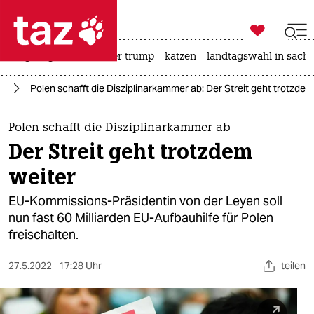

taz zahl ich
bergsteigen
usa unter trump
katzen
landtagswahl in sachs

taz zahl ich
pa
Polen schafft die Disziplinarkammer ab: Der Streit geht trotzdem
taz zahl ich
themen
Polen schafft die Disziplinarkammer ab
Der Streit geht trotzdem
politik
weiter
öko
EU-Kommissions-Präsidentin von der Leyen soll
nun fast 60 Milliarden EU-Aufbauhilfe für Polen
gesellschaft
freischalten.
kultur
27.5.2022
17:28 Uhr
teilen
sport