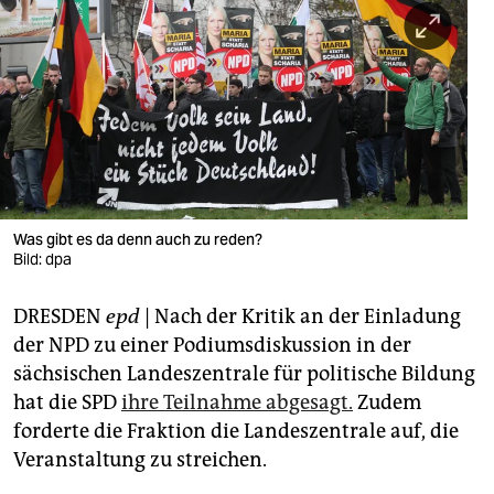
berlin
nord
wahrheit
verlag
verlag
veranstaltungen
Was gibt es da denn auch zu reden?
Bild: dpa
shop
DRESDEN
epd
| Nach der Kritik an der Einladung
fragen & hilfe
der NPD zu einer Podiumsdiskussion in der
unterstützen
sächsischen Landeszentrale für politische Bildung
hat die SPD
ihre Teilnahme abgesagt.
Zudem
abo
forderte die Fraktion die Landeszentrale auf, die
genossenschaft
Veranstaltung zu streichen.