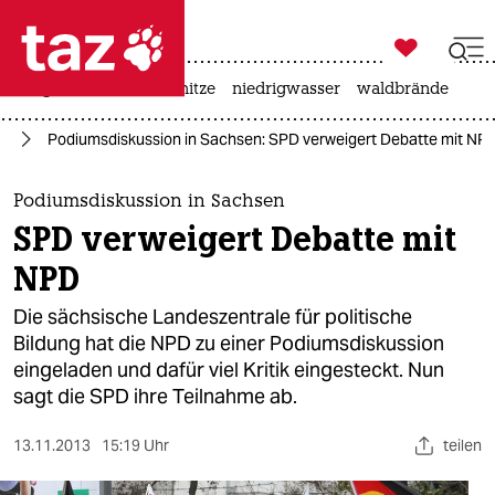

taz zahl ich
krieg in der ukraine
hitze
niedrigwasser
waldbrände

taz zahl ich
nd
Podiumsdiskussion in Sachsen: SPD verweigert Debatte mit NP
taz zahl ich
themen
Podiumsdiskussion in Sachsen
SPD verweigert Debatte mit
politik
NPD
öko
Die sächsische Landeszentrale für politische
Bildung hat die NPD zu einer Podiumsdiskussion
gesellschaft
eingeladen und dafür viel Kritik eingesteckt. Nun
sagt die SPD ihre Teilnahme ab.
kultur
sport
13.11.2013
15:19 Uhr
teilen