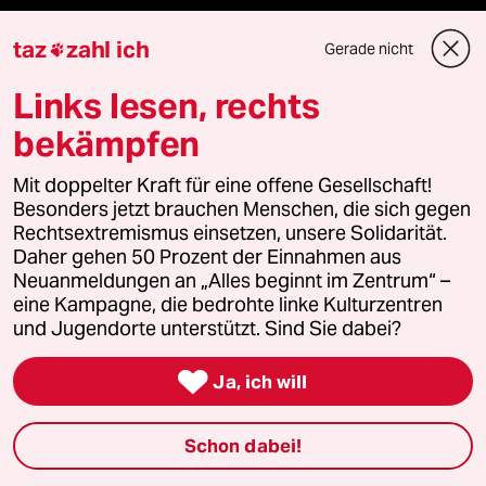
taz
zahl ich
Vergangene
Gerade nicht

Links lesen, rechts
taz lab 2027
bekämpfen
Mit doppelter Kraft für eine offene Gesellschaft!
Mehr taz Lesestoff
Besonders jetzt brauchen Menschen, die sich gegen
Rechtsextremismus einsetzen, unsere Solidarität.
Daher gehen 50 Prozent der Einnahmen aus
taz Blogs
Neuanmeldungen an „Alles beginnt im Zentrum“ –
eine Kampagne, die bedrohte linke Kulturzentren
taz FUTURZWEI
und Jugendorte unterstützt. Sind Sie dabei?
Le Monde diplomatique

Ja, ich will
taz Archiv
Schon dabei!