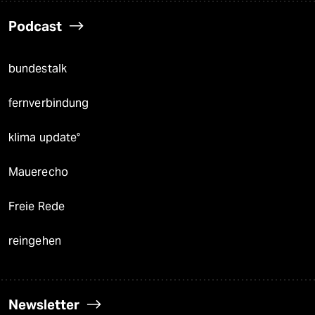
Podcast
bundestalk
fernverbindung
klima update°
Mauerecho
Freie Rede
reingehen
Newsletter