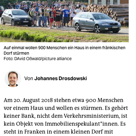
berlin
nord
wahrheit
verlag
Auf einmal wollen 900 Menschen ein Haus in einem fränkischen
Dorf stürmen
verlag
Foto: DAvid Oßwald/picture alliance
veranstaltungen
shop
Von
Johannes Drosdowski
fragen & hilfe
Am 20. August 2018 stehen etwa 900 Menschen
unterstützen
vor einem Haus und wollen es stürmen. Es gehört
abo
keiner Bank, nicht dem Verkehrsministerium, ist
kein Objekt von Immobilienspekulant*innen. Es
genossenschaft
steht in Franken in einem kleinen Dorf mit