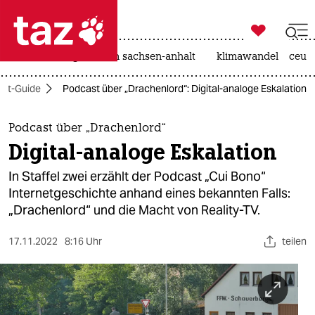

taz zahl ich
hitze
landtagswahl in sachsen-anhalt
klimawandel
ceut

taz zahl ich
st-Guide
Podcast über „Drachenlord“: Digital-analoge Eskalation
taz zahl ich
themen
Podcast über „Drachenlord“
Digital-analoge Eskalation
politik
In Staffel zwei erzählt der Podcast „Cui Bono“
öko
Internetgeschichte anhand eines bekannten Falls:
„Drachenlord“ und die Macht von Reality-TV.
gesellschaft
17.11.2022
8:16 Uhr
teilen
kultur
sport