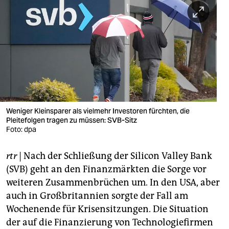
berlin
nord
wahrheit
verlag
verlag
veranstaltungen
Weniger Kleinsparer als vielmehr Investoren fürchten, die
Pleitefolgen tragen zu müssen: SVB-Sitz
shop
Foto: dpa
fragen & hilfe
rtr
| Nach der Schließung der Silicon Valley Bank
(SVB) geht an den Finanzmärkten die Sorge vor
unterstützen
weiteren Zusammenbrüchen um. In den USA, aber
abo
auch in Großbritannien sorgte der Fall am
Wochenende für Krisensitzungen. Die Situation
genossenschaft
der auf die Finanzierung von Technologiefirmen