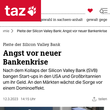

taz zahl ich
hitze
surfen
landtagswahl in sachsen-anhalt
gewalt gegen

taz zahl ich
nomie
Pleite der Silicon Valley Bank: Angst vor neuer Bankenkrise
taz zahl ich
themen
Pleite der Silicon Valley Bank
Angst vor neuer
politik
Bankenkrise
öko
Nach dem Kollaps der Silicon Valley Bank (SVB)
bangen Start-ups in den USA und Großbritannien
gesellschaft
um ihr Geld. An den Märkten wächst die Sorge vor
einem Dominoeffekt.
kultur
sport
12.3.2023
14:15 Uhr
teilen