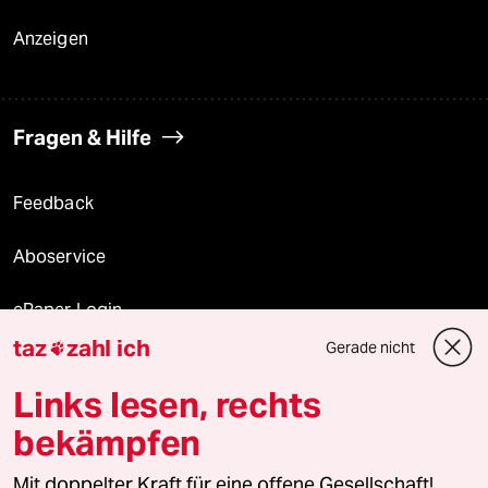
Anzeigen
Fragen & Hilfe
Feedback
Aboservice
ePaper Login
taz
zahl ich
Gerade nicht

Downloads für Abonnierende
Links lesen, rechts
bekämpfen
© 2026 taz Verlags und Vertriebs GmbH
Alle Rechte vorbehalten. Bei rechtlichen Fragen oder für Genehmigungen
Mit doppelter Kraft für eine offene Gesellschaft!