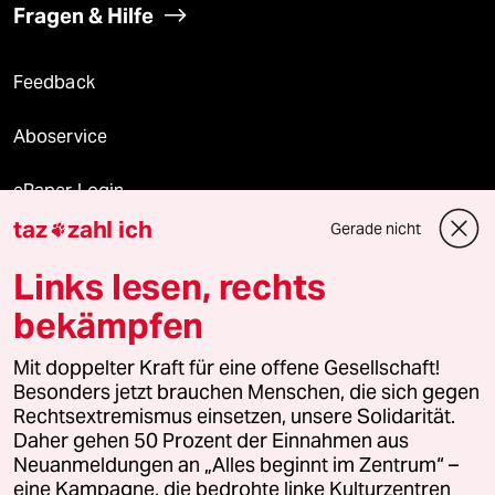
Fragen & Hilfe
Feedback
Aboservice
ePaper Login
taz
zahl ich
Gerade nicht

Downloads für Abonnierende
Links lesen, rechts
bekämpfen
© 2026 taz Verlags und Vertriebs GmbH
Alle Rechte vorbehalten. Bei rechtlichen Fragen oder für Genehmigungen
Mit doppelter Kraft für eine offene Gesellschaft!
wenden Sie sich bitte an
lizenzen@taz.de
Besonders jetzt brauchen Menschen, die sich gegen
Rechtsextremismus einsetzen, unsere Solidarität.
Daher gehen 50 Prozent der Einnahmen aus
Feedback
Redaktionsstatut
Kommune-Richtlinien
KI-
Neuanmeldungen an „Alles beginnt im Zentrum“ –
eine Kampagne, die bedrohte linke Kulturzentren