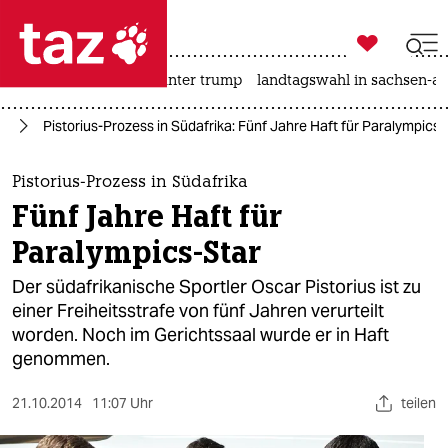

taz zahl ich
nahost-konflikt
usa unter trump
landtagswahl in sachsen-an

taz zahl ich
ag
Pistorius-Prozess in Südafrika: Fünf Jahre Haft für Paralympics-
taz zahl ich
themen
Pistorius-Prozess in Südafrika
Fünf Jahre Haft für
politik
Paralympics-Star
öko
Der südafrikanische Sportler Oscar Pistorius ist zu
einer Freiheitsstrafe von fünf Jahren verurteilt
gesellschaft
worden. Noch im Gerichtssaal wurde er in Haft
genommen.
kultur
sport
21.10.2014
11:07 Uhr
teilen