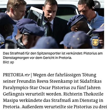
berlin
nord
wahrheit
verlag
verlag
veranstaltungen
Das Strafmaß für den Spitzensportler ist verkündet: Pistorius am
Dienstagmorgen vor dem Gericht in Pretoria.
shop
Bild: ap
fragen & hilfe
PRETORIA
rtr
| Wegen der fahrlässigen Tötung
seiner Freundin Reeva Steenkamp ist Südafrikas
unterstützen
Paralympics-Star Oscar Pistorius zu fünf Jahren
abo
Gefängnis verurteilt worden. Richterin Thokozile
Masipa verkündete das Strafmaß am Dienstag in
genossenschaft
Pretoria. Außerdem verurteilte sie Pistorius zu drei