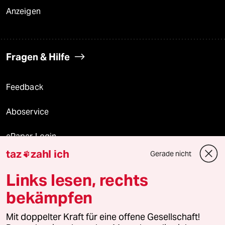
Anzeigen
Fragen & Hilfe
Feedback
Aboservice
ePaper Login
taz
zahl ich
Gerade nicht

Downloads für Abonnierende
Links lesen, rechts
bekämpfen
© 2026 taz Verlags und Vertriebs GmbH
Mit doppelter Kraft für eine offene Gesellschaft!
Alle Rechte vorbehalten. Bei rechtlichen Fragen oder für Genehmigungen
wenden Sie sich bitte an
lizenzen@taz.de