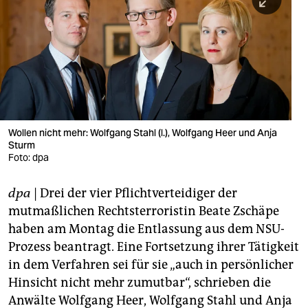
berlin
nord
wahrheit
verlag
verlag
Wollen nicht mehr: Wolfgang Stahl (l.), Wolfgang Heer und Anja
Sturm
veranstaltungen
Foto: dpa
shop
dpa
| Drei der vier Pflichtverteidiger der
fragen & hilfe
mutmaßlichen Rechtsterroristin Beate Zschäpe
unterstützen
haben am Montag die Entlassung aus dem NSU-
Prozess beantragt. Eine Fortsetzung ihrer Tätigkeit
abo
in dem Verfahren sei für sie „auch in persönlicher
Hinsicht nicht mehr zumutbar“, schrieben die
genossenschaft
Anwälte Wolfgang Heer, Wolfgang Stahl und Anja