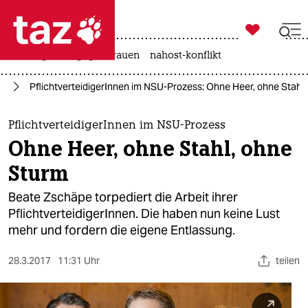

taz zahl ich
hitze
gewalt gegen frauen
nahost-konflikt

taz zahl ich
or
PflichtverteidigerInnen im NSU-Prozess: Ohne Heer, ohne Stahl
taz zahl ich
themen
PflichtverteidigerInnen im NSU-Prozess
Ohne Heer, ohne Stahl, ohne
politik
Sturm
öko
Beate Zschäpe torpediert die Arbeit ihrer
PflichtverteidigerInnen. Die haben nun keine Lust
gesellschaft
mehr und fordern die eigene Entlassung.
kultur
28.3.2017
11:31 Uhr
teilen
sport