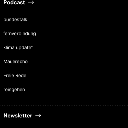
Podcast
bundestalk
fernverbindung
klima update°
Mauerecho
Freie Rede
reingehen
Newsletter