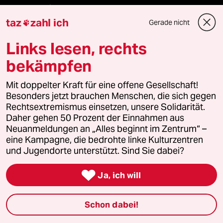
team zukunft
taz
zahl ich
Gerade nicht

taz frisch
Links lesen, rechts
taz zahl ich
bekämpfen
taz lab Infobrief
Mit doppelter Kraft für eine offene Gesellschaft!
Besonders jetzt brauchen Menschen, die sich gegen
Rechtsextremismus einsetzen, unsere Solidarität.
Daher gehen 50 Prozent der Einnahmen aus
Veranstaltungen
Neuanmeldungen an „Alles beginnt im Zentrum“ –
eine Kampagne, die bedrohte linke Kulturzentren
und Jugendorte unterstützt. Sind Sie dabei?
Demnächst

Ja, ich will
Vor Ort
Schon dabei!
Live im Stream