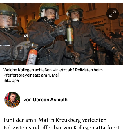
berlin
nord
wahrheit
verlag
verlag
veranstaltungen
Welche Kollegen schießen wir jetzt ab? Polizisten beim
shop
Pfeffersprayeinsatz am 1. Mai
Bild: dpa
fragen & hilfe
unterstützen
Von
Gereon Asmuth
abo
genossenschaft
Fünf der am 1. Mai in Kreuzberg verletzten
Polizisten sind offenbar von Kollegen attackiert