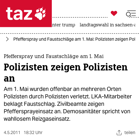

taz zahl ich
nahost-konflikt
usa unter trump
landtagswahl in sachsen-an

taz zahl ich
in
Pfefferspray und Faustschläge am 1. Mai: Polizisten zeigen Poliz
taz zahl ich
themen
Pfefferspray und Faustschläge am 1. Mai
Polizisten zeigen Polizisten
politik
an
öko
Am 1. Mai wurden offenbar an mehreren Orten
Polizisten durch Polizisten verletzt. LKA-Mitarbeiter
gesellschaft
beklagt Faustschlag. Zivilbeamte zeigen
Pfeffersprayeinsatz an. Demosanitäter spricht von
kultur
wahllosem Reizgaseinsatz.
sport
4.5.2011
18:32 Uhr
teilen