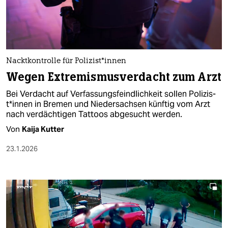
berlin
nord
wahrheit
Nacktkontrolle für Po­li­zis­t*in­nen
verlag
Wegen Extremismusverdacht zum Arzt
verlag
Bei Verdacht auf Verfassungsfeindlichkeit sollen Po­li­zis­
t*in­nen in Bremen und Niedersachsen künftig vom Arzt
veranstaltungen
nach verdächtigen Tattoos abgesucht werden.
shop
Von
Kaija Kutter
fragen & hilfe
23.1.2026
unterstützen
abo
genossenschaft