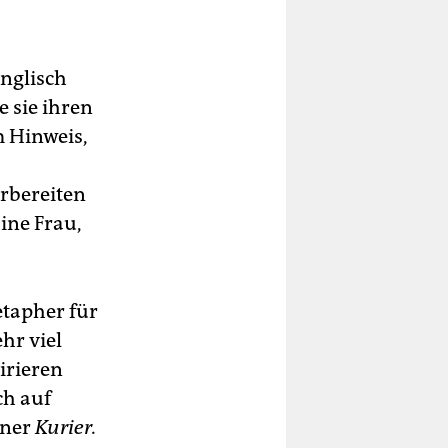
Englisch
e sie ihren
m Hinweis,
rbereiten
Eine Frau,
etapher für
hr viel
irieren
ch auf
ener
Kurier.