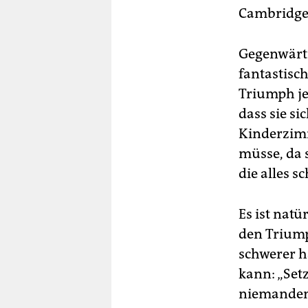
Cambridge
Gegenwärti
fantastisch
Triumph je
dass sie si
Kinderzimm
müsse, da s
die alles s
Es ist natü
den Triump
schwerer h
kann: „Setz
niemanden,