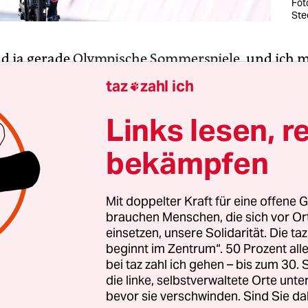
Fot
Ste
nd ja gerade
Olympische Sommerspiele
, und ich 
ehen, dass mich das nicht sonderlich elektrisiert
taz
zahl ich

portarten wie Tauziehen, Pistolenschießen, Dres
iegt. So erfuhr ich von der Existenz
Anna Kiesenh
Links lesen, r
minanten Ritt zum Olympiagold im Fahrradstraß
bekämpfen
dem es schon – nun ja, die Metapher hinkt etwas –
Mit doppelter Kraft für eine offene G
brauchen Menschen, die sich vor O
 ist 30 Jahre alt, stammt aus Niederösterreich u
einsetzen, unsere Solidarität. Die ta
m bemerkenswerte Person. Wahrscheinlich ist sie
beginnt im Zentrum“. 50 Prozent a
Nerd. Es sind ja gerade Olympische Sommerspiele
bei taz zahl ich gehen – bis zum 30
en, dass mich das nicht sonderlich elektrisiert,
die linke, selbstverwaltete Orte unte
bevor sie verschwinden. Sind Sie da
ten wie Tauziehen, Pistolenschießen, Dressurreit