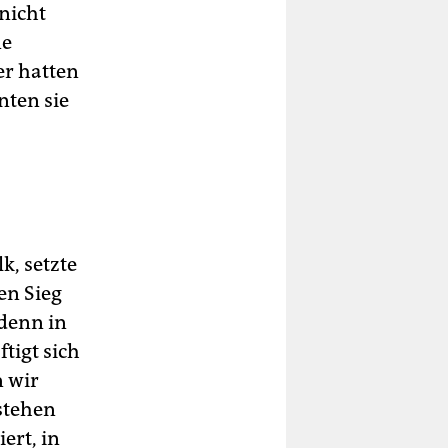
 nicht
ne
er hatten
nten sie
, setzte
en Sieg
 denn in
tigt sich
n wir
stehen
ert, in