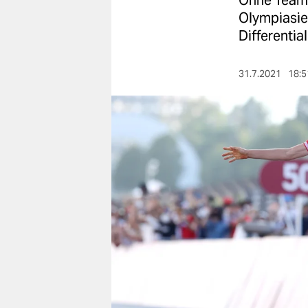
Ohne Team 
berlin
Olympiasie
nord
Differentia
wahrheit
31.7.2021
18:5
verlag
verlag
veranstaltungen
shop
fragen & hilfe
unterstützen
abo
genossenschaft