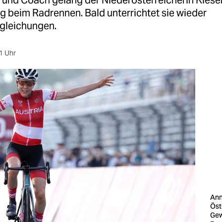
und Coach gelang der Niederösterreicherin Kiese
g beim Radrennen. Bald unterrichtet sie wieder
lgleichungen.
1 Uhr
Ann
Öst
Gew