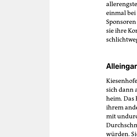
allerengste
einmal bei
Sponsoren 
sie ihre K
schlichtweg
Alleinga
Kiesenhofe
sich dann a
heim. Das 
ihrem ande
mit undur
Durchschni
würden. Sie