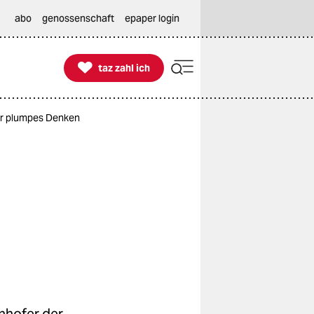
abo
genossenschaft
epaper login

taz zahl ich
taz zahl ich
ür plumpes Denken