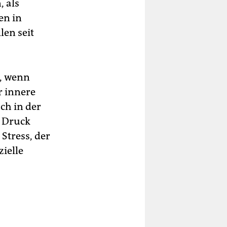
, als
en in
len seit
n, wenn
r innere
ch in der
h Druck
Stress, der
zielle