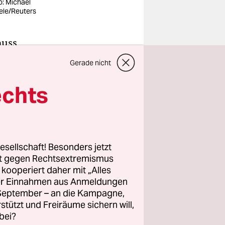
o: Michael
ele/Reuters
muss
, was aber
Gerade nicht
surreiten
ofers
mit
echts
enrennen
 „gelaufen“
esellschaft! Besonders jetzt
rt gegen Rechtsextremismus
nd ist schon
z kooperiert daher mit „Alles
 auch ein
ller Einnahmen aus Anmeldungen
, und ich
. September – an die Kampagne,
 was aber
rstützt und Freiräume sichern will,
bei?
en oder