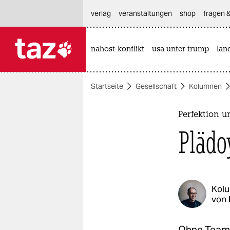
hautnavigation anspringen
hauptinhalt anspringen
footer anspringen
verlag
veranstaltungen
shop
fragen &
nahost-konflikt
usa unter trump
lan

taz zahl ich
taz zahl ich
Startseite
Gesellschaft
Kolumnen
themen
politik
Perfektion 
Plädo
öko
gesellschaft
kultur
Kol
von
sport