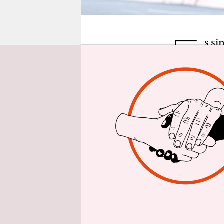
epaper login
E
s si
gest
an S
oder Golf l
ihrem ful
erst, nach
war.
Kiesenhofer
eine extre
wenig ein 
muss gesteh
an Sportar