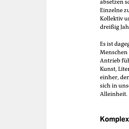
absetzen so
Einzelne z
Kollektiv u
dreißig Ja
Es ist dag
Menschen e
Antrieb fü
Kunst, Lit
einher, den
sich in uns
Alleinheit.
Komplex