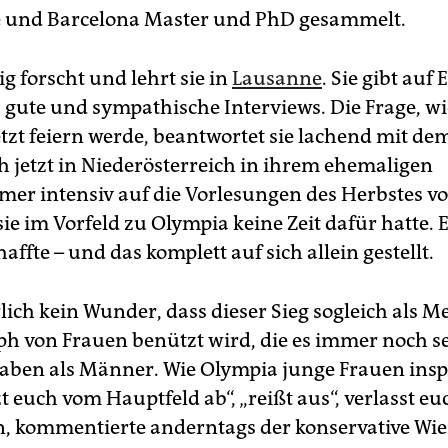
 und Barcelona Master und PhD gesammelt.
g forscht und lehrt sie in
Lausanne
. Sie gibt auf 
 gute und sympathische Interviews. Die Frage, wi
tzt feiern werde, beantwortet sie lachend mit de
ch jetzt in Niederösterreich in ihrem ehemaligen
er intensiv auf die Vorlesungen des Herbstes vo
ie im Vorfeld zu Olympia keine Zeit dafür hatte. 
chaffte – und das komplett auf sich allein gestellt.
rlich kein Wunder, dass dieser Sieg sogleich als M
h von Frauen benützt wird, die es immer noch se
aben als Männer. Wie Olympia junge Frauen insp
t euch vom Hauptfeld ab“, „reißt aus“, verlasst eu
 kommentierte anderntags der konservative Wi