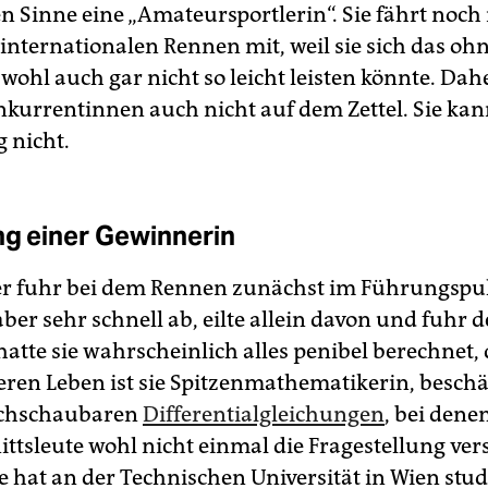
n Sinne eine „Amateursportlerin“. Sie fährt noch
 internationalen Rennen mit, weil sie sich das oh
wohl auch gar nicht so leicht leisten könnte. Dah
onkurrentinnen auch nicht auf dem Zettel. Sie kan
 nicht.
ng einer Gewinnerin
r fuhr bei dem Rennen zunächst im Führungspulk
ber sehr schnell ab, eilte allein davon und fuhr d
hatte sie wahrscheinlich alles penibel berechnet,
ren Leben ist sie Spitzenmathematikerin, beschäf
chschaubaren
Differentialgleichungen
, bei dene
ttsleute wohl nicht einmal die Fragestellung ver
 hat an der Technischen Universität in Wien studi