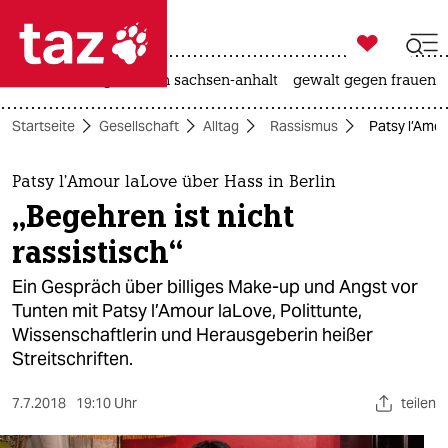

taz zahl ich
hitze
landtagswahl in sachsen-anhalt
gewalt gegen frauen

taz zahl ich
Startseite
Gesellschaft
Alltag
Rassismus
Patsy l’Amou
taz zahl ich
themen
Patsy l’Amour laLove über Hass in Berlin
„Begehren ist nicht
politik
rassistisch“
öko
Ein Gespräch über billiges Make-up und Angst vor
Tunten mit Patsy l’Amour laLove, Polittunte,
gesellschaft
Wissenschaftlerin und Herausgeberin heißer
Streitschriften.
kultur
sport
7.7.2018
19:10 Uhr
teilen