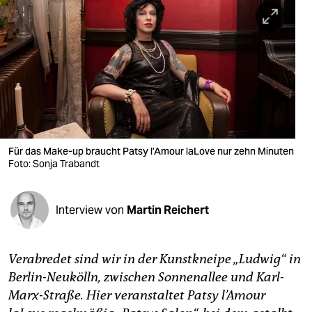
berlin
nord
wahrheit
verlag
verlag
veranstaltungen
Für das Make-up braucht Patsy l’Amour laLove nur zehn Minuten
Foto: Sonja Trabandt
shop
fragen & hilfe
Interview von
Martin Reichert
unterstützen
Verabredet sind wir in der Kunstkneipe „Ludwig“ in
abo
Berlin-Neukölln, zwischen Sonnenallee und Karl-
genossenschaft
Marx-Straße. Hier veranstaltet Patsy l’Amour