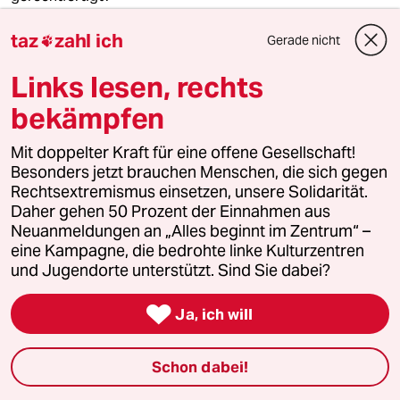
Von
Daisy Opambour-Adjei
taz
zahl ich
Gerade nicht

Links lesen, rechts
bekämpfen
Mit doppelter Kraft für eine offene Gesellschaft!
Besonders jetzt brauchen Menschen, die sich gegen
Rechtsextremismus einsetzen, unsere Solidarität.
Daher gehen 50 Prozent der Einnahmen aus
Neuanmeldungen an „Alles beginnt im Zentrum“ –
eine Kampagne, die bedrohte linke Kulturzentren
und Jugendorte unterstützt. Sind Sie dabei?
Forscherin über lesbische Geschichte

„Das ist kein Generationending“
Ja, ich will
Das Schwule Museum befasst sich mit der Geschichte
der Lesbenbewegung am Beispiel des Lesbischen
Schon dabei!
Aktionszentrums. Lara Ledwa hat dazu geforscht.