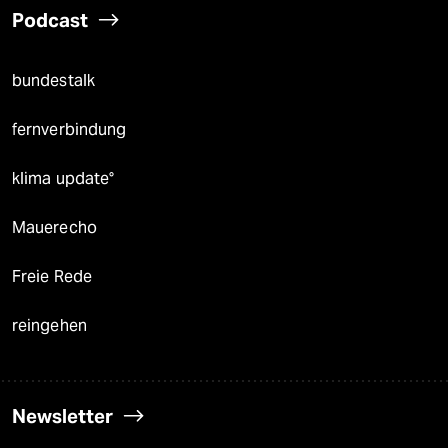
Podcast
bundestalk
fernverbindung
klima update°
Mauerecho
Freie Rede
reingehen
Newsletter