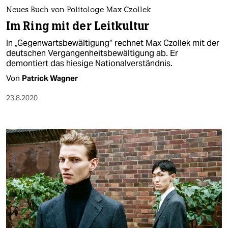
berlin
Neues Buch von Politologe Max Czollek
nord
Im Ring mit der Leitkultur
In „Gegenwartsbewältigung“ rechnet Max Czollek mit der
wahrheit
deutschen Vergangenheitsbewältigung ab. Er
demontiert das hiesige Nationalverständnis.
verlag
Von
Patrick Wagner
verlag
23.8.2020
veranstaltungen
shop
fragen & hilfe
unterstützen
abo
genossenschaft