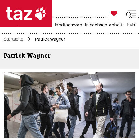

taz zahl ich
niedrigwasser
rente
landtagswahl in sachsen-anhalt
hybri

taz zahl ich
Startseite
Patrick Wagner
taz zahl ich
Patrick Wagner
themen
politik
öko
gesellschaft
kultur
sport