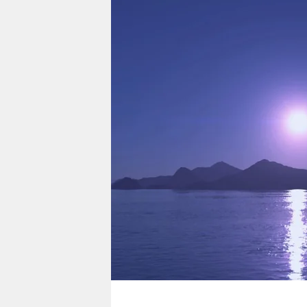
berlin
nord
wahrheit
verlag
verlag
veranstaltungen
shop
fragen & hilfe
unterstützen
abo
genossenschaft