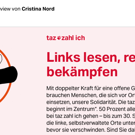
rview von
Cristina Nord
r schmuckloser Raum im fünften Stock des Berlinal
taz
zahl ich

de eines langen Ganges. Patricio Guzmán und di
 Renate Sachse sitzen auf Sesseln. Es ist das letz
Links lesen, r
Nachmittag; Guzmán, ein älterer Herr mit schlo
bekämpfen
 ein wenig erschöpft. Es ist schön, seiner klaren, h
auschen, die vertraut erscheint, weil sie aus dem
l botón de nácar“ (Der Perlmuttknopf) begleitet.
Mit doppelter Kraft für eine offene G
brauchen Menschen, die sich vor O
einsetzen, unsere Solidarität. Die ta
Guzmán, dachten Sie schon an „El botón de nácar“
beginnt im Zentrum“. 50 Prozent a
ia de la luz“ arbeiteten? Ich frage, weil „Nostal
bei taz zahl ich gehen – bis zum 30
rockenen Landschaft angesiedelt ist, der neue F
die linke, selbstverwaltete Orte unte
 einer sehr wasserreichen Gegend. War dieser 
bevor sie verschwinden. Sind Sie da