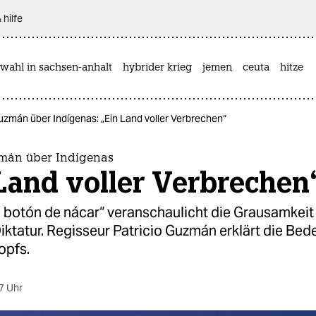
 hilfe
wahl in sachsen-anhalt
hybrider krieg
jemen
ceuta
hitze
uzmán über Indígenas: „Ein Land voller Verbrechen“
zmán über Indígenas
Land voller Verbrechen
l botón de nácar“ veranschaulicht die Grausamkeit
ktatur. Regisseur Patricio Guzmán erklärt die Be
opfs.
7 Uhr