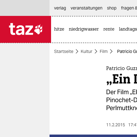
hautnavigation anspringen
hauptinhalt anspringen
footer anspringen
verlag
veranstaltungen
shop
fragen &
hitze
niedrigwasser
rente
landtags

taz zahl ich
taz zahl ich
Startseite
Kultur
Film
Patricio G
themen
politik
Patricio Gu
„Ein 
öko
Der Film „E
gesellschaft
Pinochet-Di
Perlmuttkn
kultur
sport
11.2.2015
17:4