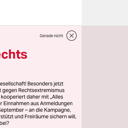
e-Palasts,
Gerade nicht
e
te Gespräch
echts
hweißem
ellen
 Off auch
esellschaft! Besonders jetzt
rt gegen Rechtsextremismus
z kooperiert daher mit „Alles
, als Sie
ller Einnahmen aus Anmeldungen
gia …“ in
. September – an die Kampagne,
ilm
rstützt und Freiräume sichern will,
Kontrast
bei?