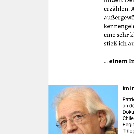
finden. De
erzählen. 
außergewöh
kennengele
eine sehr k
stieß ich 
…
einem In
Im I
Patri
an d
Dokum
Chile
Regie
Trilo