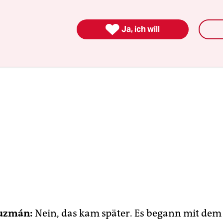

Ja, ich will
Guzmán:
Nein, das kam später. Es begann mit dem