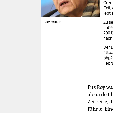
Guzmá
Exil,
lebt 
Bild: reuters
Zu se
unbeu
2001)
nach 
Der 
http
php?
Febru
Fitz Roy wa
absurde Id
Zeitreise, 
führte. Ei