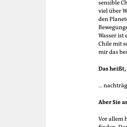
sensible C
viel über W
den Planet
Bewegungen
Wasser ist
Chile mit 
mir das be
Das heißt,
… nachträg
Aber Sie a
Vor allem h