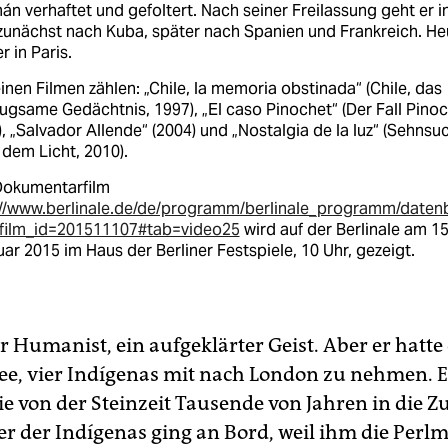
n verhaftet und gefoltert. Nach seiner Freilassung geht er i
 zunächst nach Kuba, später nach Spanien und Frankreich. He
er in Paris.
inen Filmen zählen: „Chile, la memoria obstinada“ (Chile, das
gsame Gedächtnis, 1997), „El caso Pinochet“ (Der Fall Pinoc
, „Salvador Allende“ (2004) und „Nostalgia de la luz“ (Sehnsu
dem Licht, 2010).
Dokumentarfilm
://www.berlinale.de/de/programm/berlinale_programm/datenb
film_id=201511107#tab=video25
wird auf der Berlinale am 15
ar 2015 im Haus der Berliner Festspiele, 10 Uhr, gezeigt.
r Humanist, ein aufgeklärter Geist. Aber er hatte 
ee, vier Indígenas mit nach London zu nehmen. 
die von der Steinzeit Tausende von Jahren in die Z
ner der Indígenas ging an Bord, weil ihm die Perl