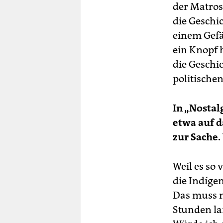
der Matros
die Geschic
einem Gefä
ein Knopf h
die Geschi
politische
In „Nostal
etwa auf d
zur Sache
Weil es so 
die Indíge
Das muss m
Stunden la