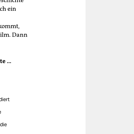
eschichte
ch ein
rkommt,
 Film. Dann
te …
diert
e
 die