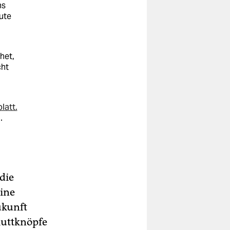
ns
ute
het,
cht
latt.
.
die
Eine
ukunft
muttknöpfe