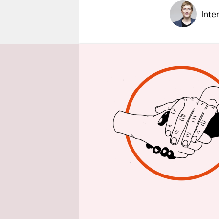
epaper login
Inte
Ein kleine
ganz am En
Produzentin
an diesem 
Haar, wirkt
Stimme zu l
den Film „E
taz: Herr 
an „Nostalg
einer so t
dagegen in