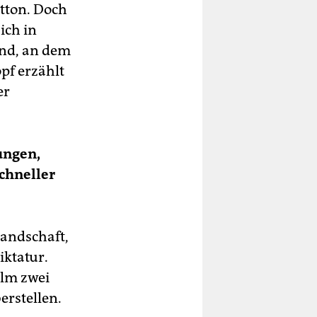
tton. Doch
ich in
and, an dem
opf erzählt
er
fungen,
chneller
Landschaft,
iktatur.
ilm zwei
erstellen.