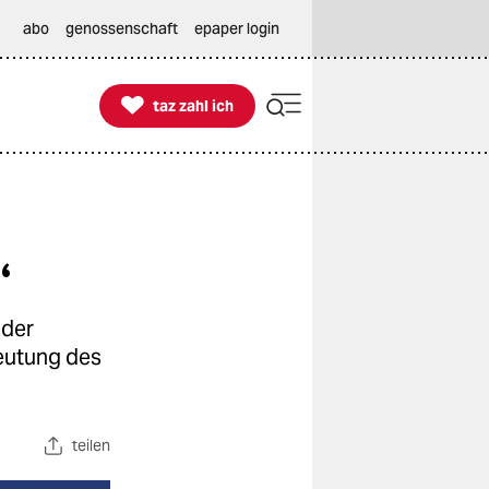
abo
genossenschaft
epaper login

taz zahl ich
taz zahl ich
“
 der
deutung des
teilen