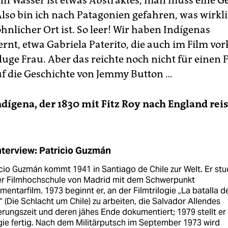
nn Wasser ist etwas Abstraktes, man muss eine G
Also bin ich nach Patagonien gefahren, was wirkli
nlicher Ort ist. So leer! Wir haben Indígenas
rnt, etwa Gabriela Paterito, die auch im Film vo
luge Frau. Aber das reichte noch nicht für einen
auf die Geschichte von Jemmy Button …
dígena, der 1830 mit Fitz Roy nach England reis
nterview: Patricio Guzmán
cio Guzmán kommt 1941 in Santiago de Chile zur Welt. Er stu
er Filmhochschule von Madrid mit dem Schwerpunkt
entarfilm. 1973 beginnt er, an der Filmtrilogie „La batalla d
“ (Die Schlacht um Chile) zu arbeiten, die Salvador Allendes
rungszeit und deren jähes Ende dokumentiert; 1979 stellt er
gie fertig. Nach dem Militärputsch im September 1973 wird