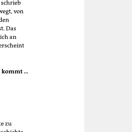
 schrieb
wegt, von
 den
t. Das
ich an
erscheint
it kommt …
te zu