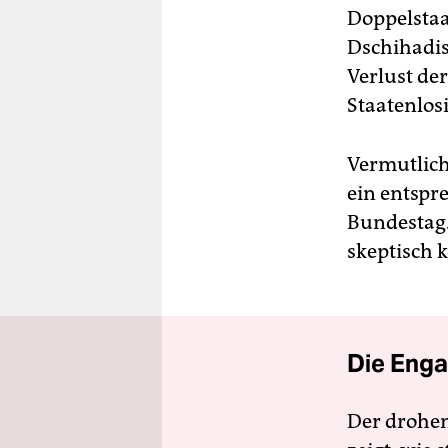
Doppelstaat
Dschihadis
Verlust de
Staatenlosi
Vermutlich
ein entspr
Bundestag. 
skeptisch 
Die Enga
Der drohe