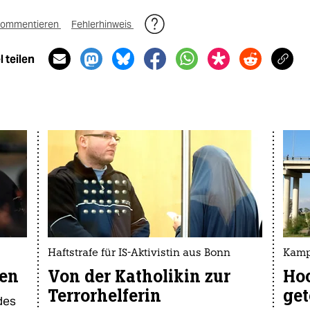
ommentieren
Fehlerhinweis
 teilen
Haftstrafe für IS-Aktivistin aus Bonn
Kamp
fen
Von der Katholikin zur
Hoc
Terrorhelferin
get
des