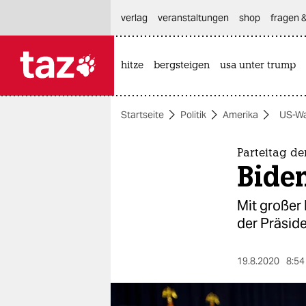
hautnavigation anspringen
hauptinhalt anspringen
footer anspringen
verlag
veranstaltungen
shop
fragen &
hitze
bergsteigen
usa unter trump

taz zahl ich
taz zahl ich
Startseite
Politik
Amerika
US-Wa
themen
politik
Parteitag d
Biden
öko
Mit großer
gesellschaft
der Präside
kultur
19.8.2020
8:54
sport