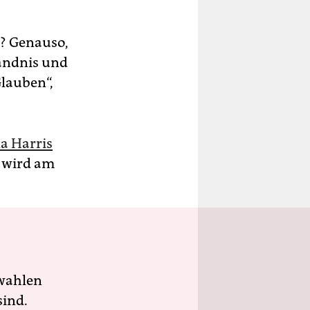
? Genauso,
ändnis und
Glauben“,
a Harris
 wird am
wahlen
sind.