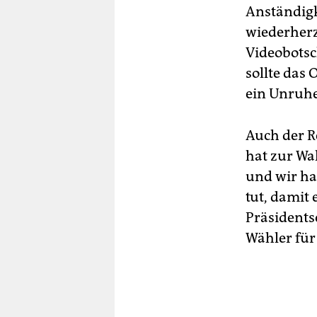
Anständig
wiederherz
Videobotsc
sollte das 
ein Unruhe
Auch der R
hat zur Wa
und wir ha
tut, damit e
Präsidents
Wähler für