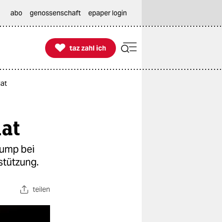
abo
genossenschaft
epaper login

taz zahl ich
taz zahl ich
dat
dat
rump bei
stützung.
teilen