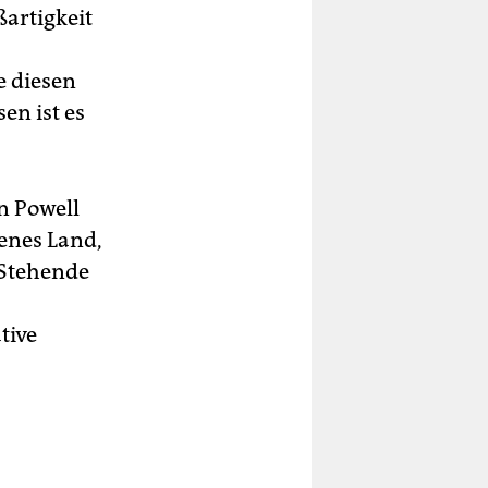
artigkeit
e diesen
en ist es
n Powell
tenes Land,
 Stehende
tive