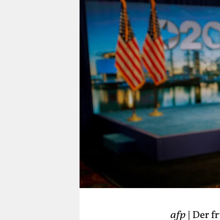
berlin
nord
wahrheit
verlag
verlag
veranstaltungen
shop
fragen & hilfe
unterstützen
abo
genossenschaft
afp
| Der f