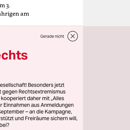
m 3.
Jährigen am
m
enten
Gerade nicht
en Ehefrau
echts
en
dat der
virtuell
esellschaft! Besonders jetzt
ierten mit
rt gegen Rechtsextremismus
inke
z kooperiert daher mit „Alles
ller Einnahmen aus Anmeldungen
aber als
. September – an die Kampagne,
rstützt und Freiräume sichern will,
bei?