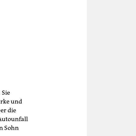
 Sie
ärke und
er die
Autounfall
en Sohn