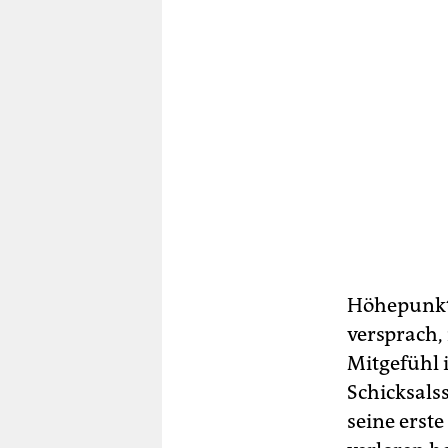
Höhepunkt 
versprach,
Mitgefühl 
Schicksals
seine erst