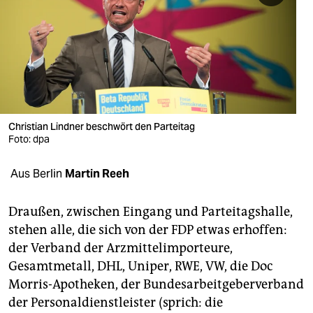
berlin
nord
wahrheit
verlag
verlag
Christian Lindner beschwört den Parteitag
Foto: dpa
veranstaltungen
Aus Berlin
Martin Reeh
shop
fragen & hilfe
Draußen, zwischen Eingang und Parteitagshalle,
stehen alle, die sich von der FDP etwas erhoffen:
unterstützen
der Verband der Arzmittelimporteure,
abo
Gesamtmetall, DHL, Uniper, RWE, VW, die Doc
Morris-Apotheken, der Bundesarbeitgeberverband
genossenschaft
der Personaldienstleister (sprich: die