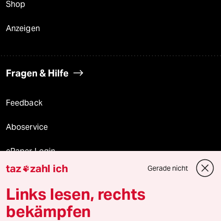
Shop
Anzeigen
Fragen & Hilfe
Feedback
Aboservice
ePaper Login
taz
zahl ich
Gerade nicht

Downloads für Abonnierende
Links lesen, rechts
bekämpfen
© 2026 taz Verlags und Vertriebs GmbH