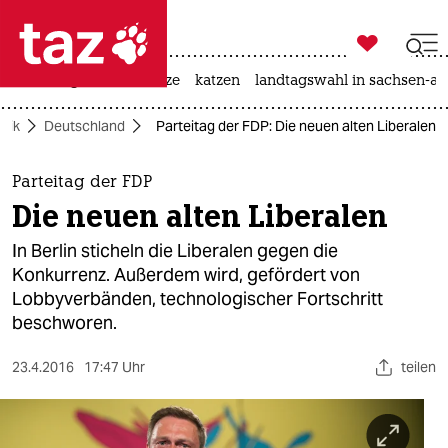

taz zahl ich
iran-krieg
ceuta
hitze
katzen
landtagswahl in sachsen-an

taz zahl ich
itik
Deutschland
Parteitag der FDP: Die neuen alten Liberalen
taz zahl ich
themen
Parteitag der FDP
Die neuen alten Liberalen
politik
In Berlin sticheln die Liberalen gegen die
öko
Konkurrenz. Außerdem wird, gefördert von
Lobbyverbänden, technologischer Fortschritt
gesellschaft
beschworen.
kultur
23.4.2016
17:47 Uhr
teilen
sport