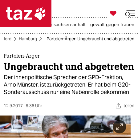

taz zahl ich
hitze
landtagswahl in sachsen-anhalt
gewalt gegen frauen

taz zahl ich
Nord
Hamburg
Parteien-Ärger: Ungebraucht und abgetreten
taz zahl ich
themen
Parteien-Ärger
Ungebraucht und abgetreten
politik
Der innenpolitische Sprecher der SPD-Fraktion,
öko
Arno Münster, ist zurückgetreten. Er hat beim G20-
Sonderausschuss nur eine Nebenrolle bekommen
gesellschaft
12.9.2017
9:36 Uhr
teilen
kultur
sport