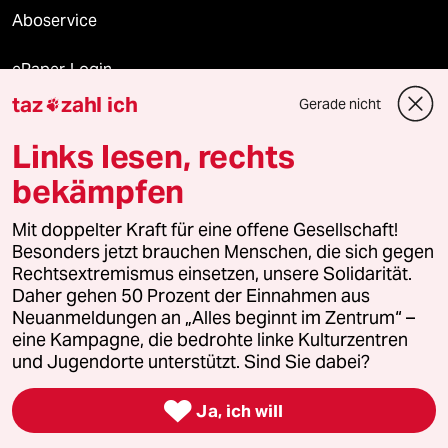
Aboservice
ePaper Login
taz
zahl ich
Gerade nicht

Downloads für Abonnierende
Links lesen, rechts
bekämpfen
© 2026 taz Verlags und Vertriebs GmbH
Alle Rechte vorbehalten. Bei rechtlichen Fragen oder für Genehmigungen
Mit doppelter Kraft für eine offene Gesellschaft!
wenden Sie sich bitte an
lizenzen@taz.de
Besonders jetzt brauchen Menschen, die sich gegen
Rechtsextremismus einsetzen, unsere Solidarität.
Daher gehen 50 Prozent der Einnahmen aus
Feedback
Redaktionsstatut
Kommune-Richtlinien
KI-
Neuanmeldungen an „Alles beginnt im Zentrum“ –
eine Kampagne, die bedrohte linke Kulturzentren
Leitlinie
Informant
Datenschutz
Impressum
AGB
und Jugendorte unterstützt. Sind Sie dabei?
Seitenwende
Einwilligungen widerrufen (Ads)

Ja, ich will