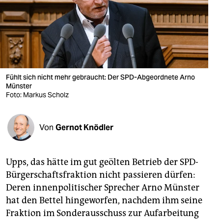
berlin
nord
wahrheit
verlag
Fühlt sich nicht mehr gebraucht: Der SPD-Abgeordnete Arno
verlag
Münster
Foto: Markus Scholz
veranstaltungen
shop
Von
Gernot Knödler
fragen & hilfe
Upps, das hätte im gut geölten Betrieb der SPD-
unterstützen
Bürgerschaftsfraktion nicht passieren dürfen:
abo
Deren innenpolitischer Sprecher Arno Münster
hat den Bettel hingeworfen, nachdem ihm seine
genossenschaft
Fraktion im Sonderausschuss zur Aufarbeitung