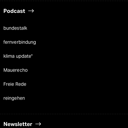
Podcast
bundestalk
fernverbindung
klima update°
Mauerecho
Freie Rede
reingehen
Newsletter