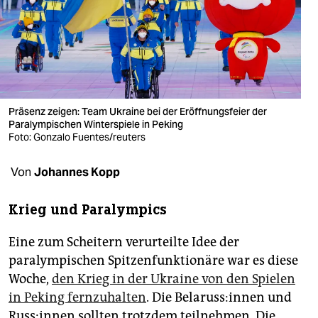
berlin
nord
wahrheit
verlag
Präsenz zeigen: Team Ukraine bei der Eröffnungsfeier der
verlag
Paralympischen Winterspiele in Peking
Foto: Gonzalo Fuentes/reuters
veranstaltungen
Von
Johannes Kopp
shop
fragen & hilfe
Krieg und Paralympics
unterstützen
Eine zum Scheitern verurteilte Idee der
paralympischen Spitzenfunktionäre war es diese
abo
Woche,
den Krieg in der Ukraine von den Spielen
genossenschaft
in Peking fernzuhalten
. Die Be­la­rus­s:in­nen und
Rus­s:in­nen sollten trotzdem teilnehmen. Die