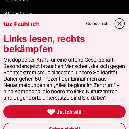
ePaper Login
taz
zahl ich
Gerade nicht

Downloads für Abonnierende
Links lesen, rechts
bekämpfen
© 2026 taz Verlags und Vertriebs GmbH
Alle Rechte vorbehalten. Bei rechtlichen Fragen oder für Genehmigungen
Mit doppelter Kraft für eine offene Gesellschaft!
wenden Sie sich bitte an
lizenzen@taz.de
Besonders jetzt brauchen Menschen, die sich gegen
Rechtsextremismus einsetzen, unsere Solidarität.
Daher gehen 50 Prozent der Einnahmen aus
Feedback
Redaktionsstatut
Kommune-Richtlinien
KI-
Neuanmeldungen an „Alles beginnt im Zentrum“ –
eine Kampagne, die bedrohte linke Kulturzentren
Leitlinie
Informant
Datenschutz
Impressum
AGB
und Jugendorte unterstützt. Sind Sie dabei?
Seitenwende
Einwilligungen widerrufen (Ads)

Ja, ich will