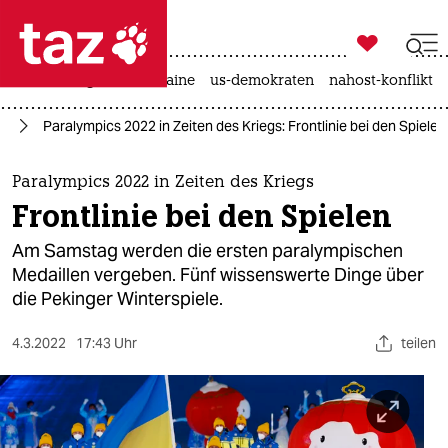

taz zahl ich
hitze
krieg in der ukraine
us-demokraten
nahost-konflikt

taz zahl ich
ne
Paralympics 2022 in Zeiten des Kriegs: Frontlinie bei den Spielen
taz zahl ich
themen
Paralympics 2022 in Zeiten des Kriegs
Frontlinie bei den Spielen
politik
Am Samstag werden die ersten paralympischen
öko
Medaillen vergeben. Fünf wissenswerte Dinge über
die Pekinger Winterspiele.
gesellschaft
4.3.2022
17:43 Uhr
teilen
kultur
sport