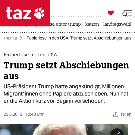

taz zahl ich
hitze
bergsteigen
usa unter trump
katzen
landtagswahl i

taz zahl ich
Amerika
Papierlose in den USA: Trump setzt Abschiebungen aus
taz zahl ich
themen
Papierlose in den USA
Trump setzt Abschiebungen
politik
aus
öko
US-Präsident Trump hatte angekündigt, Millionen
Migrant*innen ohne Papiere abzuschieben. Nun hat
gesellschaft
er die Aktion kurz vor Beginn verschoben.
kultur
23.6.2019
10:48 Uhr
teilen
sport