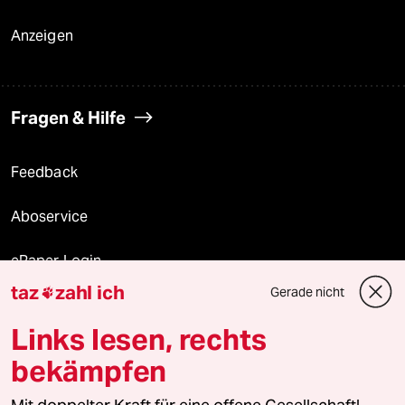
Anzeigen
Fragen & Hilfe
Feedback
Aboservice
ePaper Login
taz
zahl ich
Gerade nicht

Downloads für Abonnierende
Links lesen, rechts
bekämpfen
© 2026 taz Verlags und Vertriebs GmbH
Alle Rechte vorbehalten. Bei rechtlichen Fragen oder für Genehmigungen