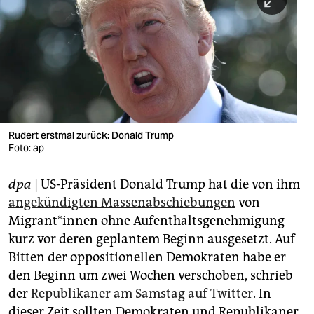
berlin
nord
wahrheit
verlag
verlag
Rudert erstmal zurück: Donald Trump
Foto: ap
veranstaltungen
shop
dpa
| US-Präsident Donald Trump hat die von ihm
angekündigten Massenabschiebungen
von
fragen & hilfe
Migrant*innen ohne Aufenthaltsgenehmigung
unterstützen
kurz vor deren geplantem Beginn ausgesetzt. Auf
Bitten der oppositionellen Demokraten habe er
abo
den Beginn um zwei Wochen verschoben, schrieb
genossenschaft
der
Republikaner am Samstag auf Twitter
. In
dieser Zeit sollten Demokraten und Republikaner