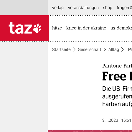
hautnavigation anspringen
hauptinhalt anspringen
footer anspringen
verlag
veranstaltungen
shop
fragen &
hitze
krieg in der ukraine
us-demokr

taz zahl ich
taz zahl ich
Startseite
Gesellschaft
Alltag
P
themen
politik
Pantone-Far
Free
öko
Die US-Fir
gesellschaft
ausgerufen
Farben auf
kultur
sport
9.1.2023
16:51