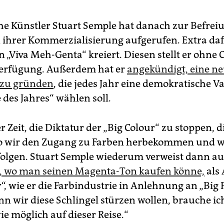
che Künstler Stuart Semple hat danach zur Befrei
 ihrer Kommerzialisierung aufgerufen. Extra daf
 „Viva Meh-Genta“ kreiert. Diesen stellt er ohne 
Verfügung. Außerdem hat er
angekündigt, eine n
zu gründen
, die jedes Jahr eine demokratische Va
 des Jahres“ wählen soll.
er Zeit, die Diktatur der „Big Colour“ zu stoppen, d
 wo wir den Zugang zu Farben herbekommen und 
folgen. Stuart Semple wiederum verweist dann a
 wo man seinen Magenta-Ton kaufen könne,
als 
r“, wie er die Farbindustrie in Anlehnung an „Bi
n wir diese Schlingel stürzen wollen, brauche ich
e möglich auf dieser Reise.“