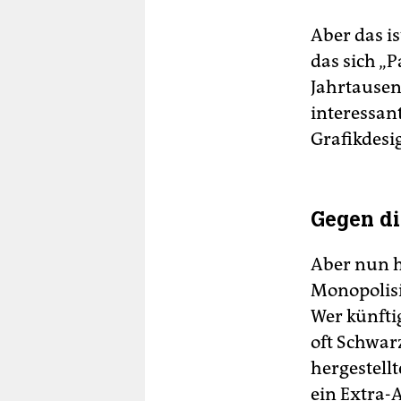
Aber das i
das sich „P
Jahrtausend
interessan
Grafikdesi
Gegen di
Aber nun h
Monopolisi
Wer künfti
oft Schwar
hergestell
ein Extra-