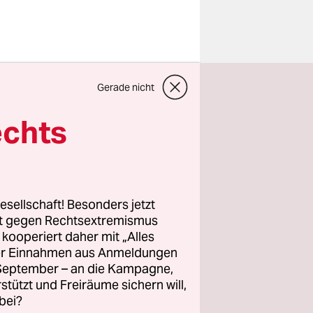
Gerade nicht
n“, der
ges und
echts
t. Was sich
 Kunden
kanischen
e
„Farbe des
esellschaft! Besonders jetzt
rt gegen Rechtsextremismus
z kooperiert daher mit „Alles
ller Einnahmen aus Anmeldungen
. September – an die Kampagne,
rstützt und Freiräume sichern will,
bei?