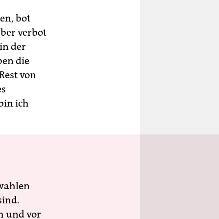
en, bot
ber verbot
in der
ben die
Rest von
es
bin ich
wahlen
sind.
h und vor