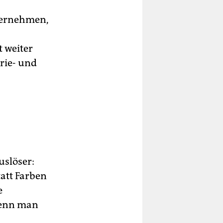
ternehmen,
t weiter
rie- und
uslöser:
tatt Farben
e
 wenn man