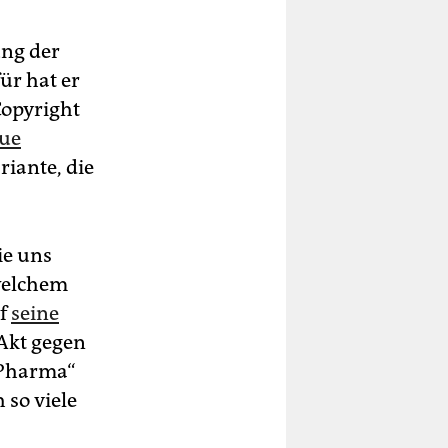
ung der
ür hat er
Copyright
eue
riante, die
ie uns
welchem
uf
seine
Akt gegen
g Pharma“
 so viele