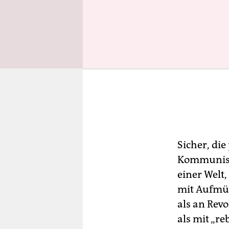
Sicher, die
Kommunismu
einer Welt,
mit Aufmüpf
als an Rev
als mit „re