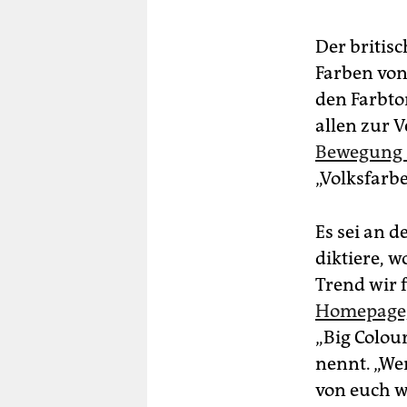
Der britis
Farben von
den Farbton
allen zur 
Bewegung 
„Volksfarbe
Es sei an d
diktiere,
Trend wir 
Homepage,
„Big Colou
nennt. „Wen
von euch wi