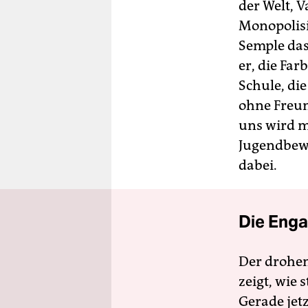
der Welt, 
Monopolisi
Semple das
er, die Far
Schule, die
ohne Freun
uns wird m
Jugendbewe
dabei.
Die Enga
Der drohe
zeigt, wie
Gerade jet