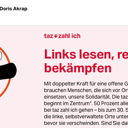
Doris Akrap
ta“ ist der „unkonventionelle Ton in einer
taz
zahl ich

nellen Zeit“, er ist „mutiger und angstloser Rotto
 Signal der Stärke“ demonstriert und ein „freudi
Links lesen, r
hes Feiern“ und „rebellischen Geist“ repräsentier
bekämpfen
eine Parodie auf Marketing, das den Zeitgeist zum
l, ist echte Werbung. Sie stammt vom US-ameri
n Pantone, der damit seine von ihm ausgerufen
Mit doppelter Kraft für eine offene G
3“
bewirbt.
brauchen Menschen, die sich vor O
einsetzen, unsere Solidarität. Die ta
beginnt im Zentrum“. 50 Prozent a
bei taz zahl ich gehen – bis zum 30
die linke, selbstverwaltete Orte unte
bevor sie verschwinden. Sind Sie da