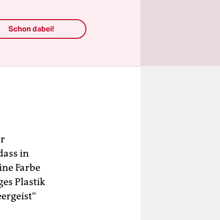
Schon dabei!
er
dass in
eine Farbe
ges Plastik
ergeist“