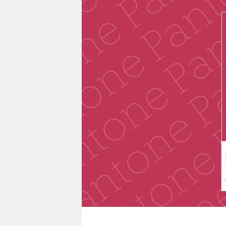
berlin
nord
wahrheit
verlag
verlag
veranstaltungen
shop
fragen & hilfe
unterstützen
abo
genossenschaft