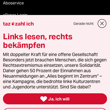
Aboservice
ePaper Login
taz
zahl ich
Gerade nicht

Downloads für Abonnierende
Links lesen, rechts
bekämpfen
© 2026 taz Verlags und Vertriebs GmbH
Mit doppelter Kraft für eine offene Gesellschaft!
Alle Rechte vorbehalten. Bei rechtlichen Fragen oder für Genehmigungen
wenden Sie sich bitte an
lizenzen@taz.de
Besonders jetzt brauchen Menschen, die sich gegen
Rechtsextremismus einsetzen, unsere Solidarität.
Daher gehen 50 Prozent der Einnahmen aus
Feedback
Redaktionsstatut
Kommune-Richtlinien
KI-
Neuanmeldungen an „Alles beginnt im Zentrum“ –
eine Kampagne, die bedrohte linke Kulturzentren
Leitlinie
Informant
Datenschutz
Impressum
AGB
und Jugendorte unterstützt. Sind Sie dabei?
Seitenwende
Einwilligungen widerrufen (Ads)

Ja, ich will