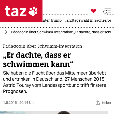

taz zahl ich
nahost-konflikt
usa unter trump
landtagswahl in sachsen-an

taz zahl ich
en
Pädagogin über Schwimm-Integration: „Er dachte, dass er sch
taz zahl ich
themen
Pädagogin über Schwimm-Integration
„Er dachte, dass er
politik
schwimmen kann“
öko
Sie haben die Flucht über das Mittelmeer überlebt
und ertrinken in Deutschland, 27 Menschen 2015.
gesellschaft
Astrid Touray vom Landessportbund trifft finstere
Prognosen.
kultur
sport
1.6.2016
20:14 Uhr
teilen