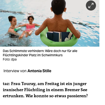
berlin
nord
wahrheit
verlag
verlag
veranstaltungen
Das Schlimmste verhindern: Wäre doch nur für alle
Flüchtlingskinder Platz im Schwimmkurs
shop
Foto: dpa
fragen & hilfe
Interview von
Antonia Stille
unterstützen
taz: Frau Touray, am Freitag ist ein junger
abo
iranischer Flüchtling in einem Bremer See
ertrunken. Wie konnte so etwas passieren?
genossenschaft