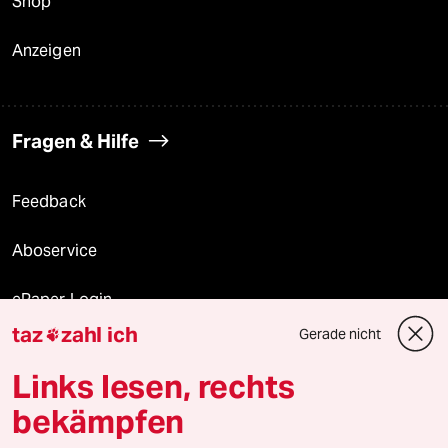
Shop
Anzeigen
Fragen & Hilfe
Feedback
Aboservice
ePaper Login
taz
zahl ich
Gerade nicht

Downloads für Abonnierende
Links lesen, rechts
bekämpfen
© 2026 taz Verlags und Vertriebs GmbH