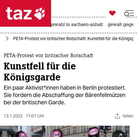

taz zahl ich
hitze
surfen
landtagswahl in sachsen-anhalt
gewalt gegen

taz zahl ich
in
PETA-Protest vor britischer Botschaft: Kunstfell für die Königsg
taz zahl ich
themen
PETA-Protest vor britischer Botschaft
Kunstfell für die
politik
Königsgarde
öko
Ein paar Ak­ti­vis­t*in­nen haben in Berlin protestiert.
Sie fordern die Abschaffung der Bärenfellmützen
gesellschaft
bei der britischen Garde.
kultur
13.1.2022
17:01 Uhr
teilen
sport