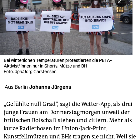
berlin
nord
wahrheit
verlag
verlag
Bei winterlichen Temperaturen protestierten die PETA-
Aktivist*innen nur in Shorts, Mütze und BH
veranstaltungen
Foto: dpa/Jörg Carstensen
shop
Aus Berlin
Johanna Jürgens
fragen & hilfe
unterstützen
„Gefühlte null Grad“, sagt die Wetter-App, als drei
junge Frauen am Donnerstagmorgen unweit der
abo
britischen Botschaft stehen und zittern. Mehr als
kurze Radlerhosen im Union-Jack-Print,
genossenschaft
Kunstfellmützen und BHs tragen sie nicht. Weil sie